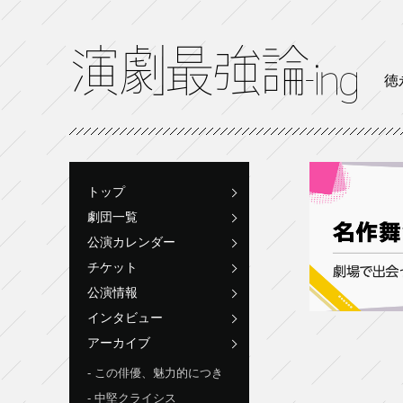
徳
トップ
劇団一覧
公演カレンダー
チケット
公演情報
インタビュー
アーカイブ
この俳優、魅力的につき
中堅クライシス