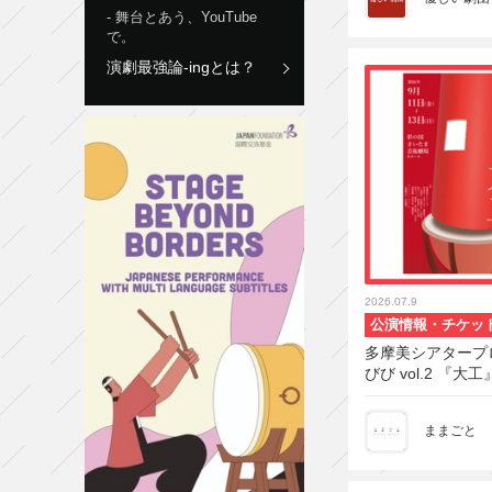
舞台とあう、YouTube
で。
演劇最強論-ingとは？
2026.07.9
公演情報・チケッ
多摩美シアタープ
びび vol.2 『大工
ままごと