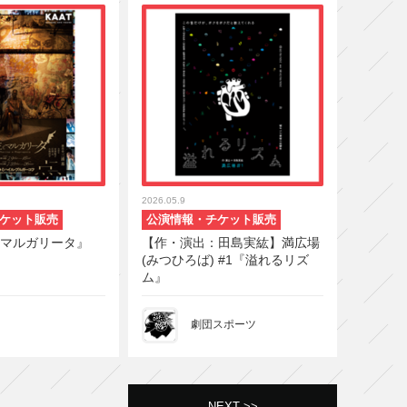
2026.05.9
ケット販売
公演情報・チケット販売
マルガリータ』
【作・演出：田島実紘】満広場
(みつひろば) #1『溢れるリズ
ム』
劇団スポーツ
NEXT >>