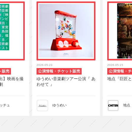
2026.05.23
2026.05.15
ト販売
公演情報・チケット販売
公演情報・チ
出】映画を撮
ゆうめい音楽劇ツアー公演『 あ
地点『巨匠と
劇
わせて 』
ッチュ
ゆうめい
地点