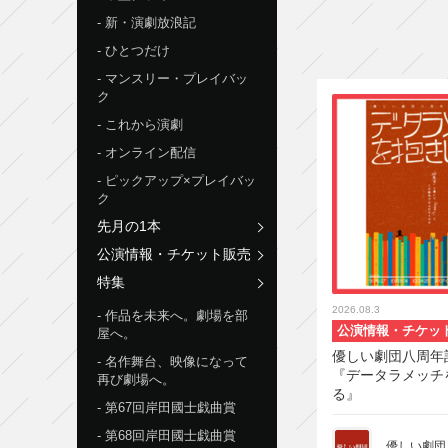
新・演劇放浪記
ひとつだけ
マンスリー・プレイバッ
ク
これから演劇
オンライン配信
ピックアップ×プレイバッ
ク
先月の1本
公演情報・チケット販売
特集
2026.08.3
作品を未来へ。劇場を部
公演情報・チケッ
屋へ。
優しい劇団八周年
名作舞台、映像になって
『データラメッチ
再び劇場へ。
る』
第67回岸田國士戯曲賞
第68回岸田國士戯曲賞
優しい劇団