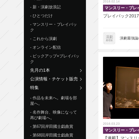
2018.02.14
新・演劇放浪記
マンスリー・プレ
ひとつだけ
プレイバック201
マンスリー・プレイバッ
ク
演劇最強論
これから演劇
オンライン配信
ピックアップ×プレイバッ
ク
先月の1本
公演情報・チケット販売
特集
作品を未来へ。劇場を部
屋へ。
名作舞台、映像になって
再び劇場へ。
2016.03.23
第67回岸田國士戯曲賞
マンスリー・プレ
第68回岸田國士戯曲賞
【連載】マンスリ