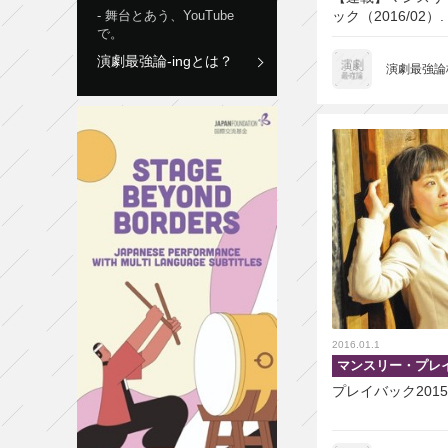
舞台とあう、YouTube
ック（2016/02）.
で。
演劇最強論-ingとは？
演劇最強論
2016.01.1
マンスリー・プレ
プレイバック201