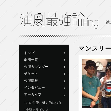
徳
マンスリ
トップ
劇団一覧
公演カレンダー
チケット
公演情報
インタビュー
アーカイブ
この俳優、魅力的につき
中堅クライシス