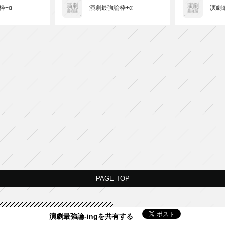
枠+α
演劇最強論枠+α
演劇
PAGE TOP
演劇最強論-ingを共有する