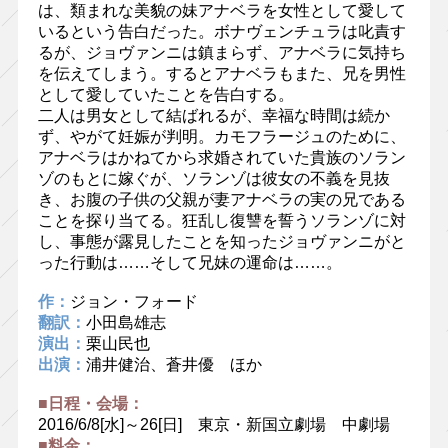
は、類まれな美貌の妹アナベラを女性として愛して
いるという告白だった。ボナヴェンチュラは叱責す
るが、ジョヴァンニは鎮まらず、アナベラに気持ち
を伝えてしまう。するとアナベラもまた、兄を男性
として愛していたことを告白する。
二人は男女として結ばれるが、幸福な時間は続か
ず、やがて妊娠が判明。カモフラージュのために、
アナベラはかねてから求婚されていた貴族のソラン
ゾのもとに嫁ぐが、ソランゾは彼女の不義を見抜
き、お腹の子供の父親が妻アナベラの実の兄である
ことを探り当てる。狂乱し復讐を誓うソランゾに対
し、事態が露見したことを知ったジョヴァンニがと
った行動は……そして兄妹の運命は……。
作：
ジョン・フォード
翻訳：
小田島雄志
演出：
栗山民也
出演：
浦井健治、蒼井優 ほか
■日程・会場：
2016/6/8[水]～26[日] 東京・新国立劇場 中劇場
■料金：