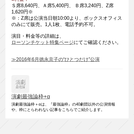
Ｓ席8,640円、Ａ席5,400円、 Ｂ席3,240円、Z席
1,620円※
※：Z席は公演当日朝10:00より、ボックスオフィス
のみにて販売。1人1枚、電話予約不可。
演目・料金等の詳細は、
ローソンチケット特集ページ
にてご確認ください。
≫2016年6月徳永京子の“ひとつだけ”公演
演劇最強論枠+α
演劇最強論枠＋αは、『最強論枠』の40劇団以外の公演情報
や、枠にとらわれない記事をこちらでご紹介します。