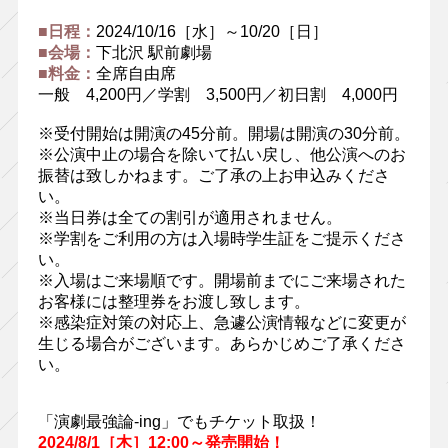
■日程：
2024/10/16［水］～10/20［日］
■会場：
下北沢 駅前劇場
■料金：
全席自由席
一般 4,200円／学割 3,500円／初日割 4,000円
※受付開始は開演の45分前。開場は開演の30分前。
※公演中止の場合を除いて払い戻し、他公演へのお
振替は致しかねます。ご了承の上お申込みくださ
い。
※当日券は全ての割引が適用されません。
※学割をご利用の方は入場時学生証をご提示くださ
い。
※入場はご来場順です。開場前までにご来場された
お客様には整理券をお渡し致します。
※感染症対策の対応上、急遽公演情報などに変更が
生じる場合がございます。あらかじめご了承くださ
い。
「演劇最強論-ing」でもチケット取扱！
2024/8/1［木］12:00～発売開始！