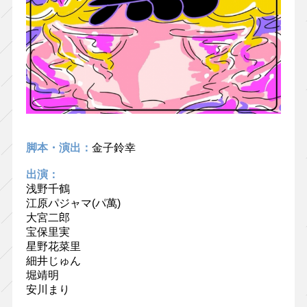
脚本・演出：
金子鈴幸
出演：
浅野千鶴
江原パジャマ(パ萬)
大宮二郎
宝保里実
星野花菜里
細井じゅん
堀靖明
安川まり