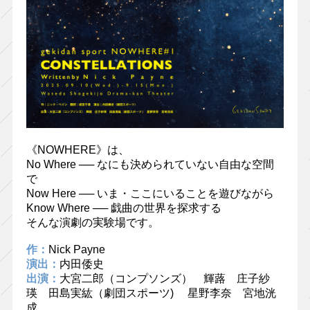
《NOWHERE》は、
No Where ── なにも決められていない自由な空間
で
Now Here ── いま・ここにいることを遊びながら
Know Where ── 戯曲の世界を探求する
そんな演劇の実験場です。
作：
Nick Payne
演出：
内田倭史
出演：
大宮二郎（コンプソンズ） 輝蕗 庄子紗
瑛 田島実紘（劇団スポーツ) 星野李奈 宮地洸
成