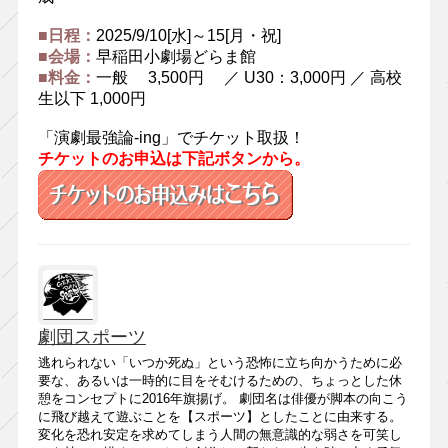
■日程：
2025/9/10[水]～15[月・祝]
■会場：
早稲田小劇場どらま館
■料金：
一般 3,500円 ／ U30：3,000円 ／ 高校
生以下 1,000円
「演劇最強論-ing」でチケット取扱！
チケットのお申込は下記ボタンから。
劇団スポーツ
逃れられない「いつか死ぬ」という恐怖に立ち向かうために必
要な、あるいは一時的に目をそむけるための、ちょっとした休
憩をコンセプトに2016年旗揚げ。 劇団名は俳優が脚本の向こう
に飛び越えて遊ぶことを【スポーツ】としたことに由来する。
変化を恐れ安定を求めてしまう人間の無意識的な弱さを可笑し