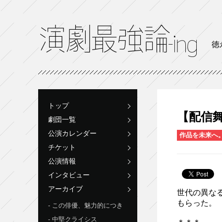
徳
トップ
【配信
劇団一覧
公演カレンダー
作品を未来へ
チケット
公演情報
インタビュー
アーカイブ
世代の異なる
もらった。
この俳優、魅力的につき
中堅クライシス