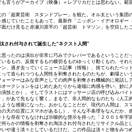
でも言うがアーカイブ（映像）＝レプリカだとは思わない。範
の「超衆芸術 スタンドプレー」を観た。オル太という集団の
を感じていたこともあって、最新作「ニッポン・イデオロギー
字面だけ見ると赤瀬川原平の「超芸術 トマソン」を空目した
汰され付与されて誕生した“ネクスト人間”
思ったのは演出が非常に巧みでクレバーであるということだっ
ているもの、反復するもの横切るものゆっくり動くもの。それ
ーン、過ぎ去っていくニュース記事（情報）、捨てられたペッ
よって造られつつも人間性を剥奪されたものたちが、劇場とい
フォーマーはみな音声としての肉声を剥奪され機械的に発話し
のオークションをはじめたあたりから途端に肉感を伴い、妙に
の演技とか）。そしてラストにはマッサージ店の呼び込みバイ
？」があて先もなく響く。まるで、非人間的なものたち（人工
たような感覚になった。おかしなことだが、現代の人間は、ス
央の天の位置にスマホがあるし）。そんな不条理をなんだか、感
ットな存在でもなければ示唆的な啓示を持った「２００１年宇
だ何らかの情報を剥奪され淘汰され付与されたリサイクル品と
やいや違う淡々としているだけだ。この作品は淡々と物をみつ