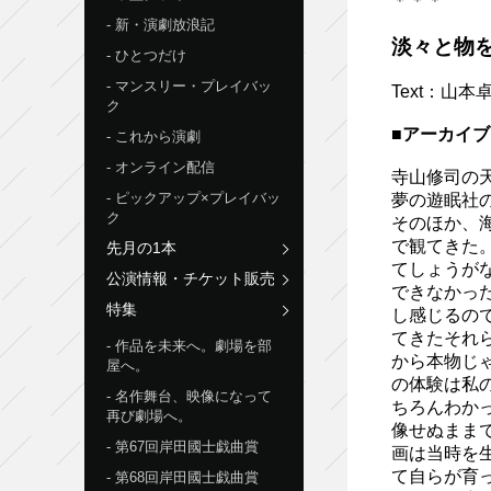
＊＊＊
新・演劇放浪記
淡々と物
ひとつだけ
マンスリー・プレイバッ
Text：山
ク
■アーカイ
これから演劇
オンライン配信
寺山修司の
ピックアップ×プレイバッ
夢の遊眠社
ク
そのほか、
で観てきた
先月の1本
てしょうが
公演情報・チケット販売
できなかっ
特集
し感じるの
てきたそれ
作品を未来へ。劇場を部
から本物じ
屋へ。
の体験は私
名作舞台、映像になって
ちろんわか
再び劇場へ。
像せぬまま
第67回岸田國士戯曲賞
画は当時を
て自らが育
第68回岸田國士戯曲賞