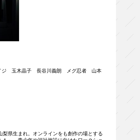
セイジ 玉木晶子 長谷川義朗 メグ忍者 山本
年山梨県生まれ。オンラインをも創作の場とする