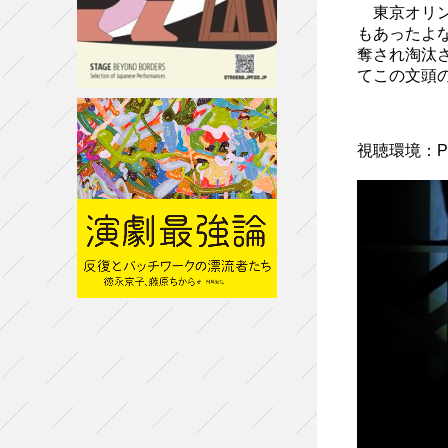
東京オリン
もあったよ
奪され淘汰
てこの文頭
視聴環境：