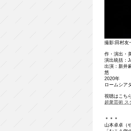
撮影:田村友
作・演出・
演出統括：Jan
出演：新井麻
悠
2020年
ロームシア
視聴はこち
超衆芸術 ス
＊＊＊
山本卓卓（