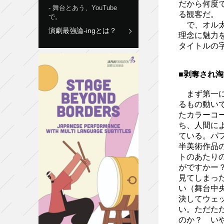
だから何度
舞台とあう、YouTube
る観客だ。
で。
で、オル太
演劇最強論-ingとは？
理念に魅力
タイトルの
■剥奪され淘
まず第一に
るもの動い
たカラーコ
ち、人間に
ている。パ
半美術作品
トのあたり
がですかー
見てしまっ
い（舞台中
決してウェ
い。ただた
のか？ い