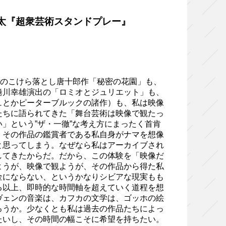
太『超衆芸術スタンドプレー』
場のこけら落とし唐十郎作「秘密の花園」も、
蜷川幸雄演出の「ロミオとジュリエット」も、
ュとかピーターブルックの諸作）も、私は映像
たちに語られてきた「舞台芸術は映像で観たっ
」という”ザ・一徹”な考え方にまったく首肯
、その作品の鑑賞者である私自身がナマを想像
と思ってしまう。なぜなら私はアーカイブされ
してきたからだ。だから、この体験を「映像だ
ようが、映像で観ようが、その作品から得た私
金にならない、というかなりシビアな現実もも
る以上、即時的な時間軸を超えていく道程を想
ヴェンの音楽は、カフカの文学は、ゴッホの絵
ろうか。少なくとも私は過去の作品たちによっ
たいし、その時間の幅こそに希望を持ちたい。