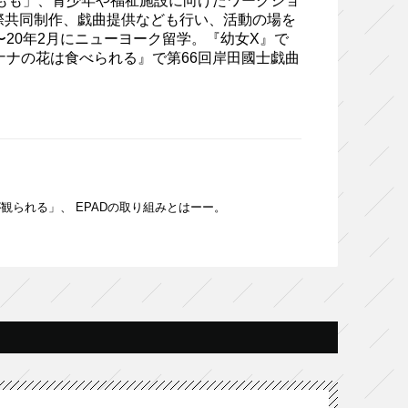
もも」、青少年や福祉施設に向けたワークショ
際共同制作、戯曲提供なども行い、活動の場を
〜20年2月にニューヨーク留学。『幼女X』で
受賞。『バナナの花は食べられる』で第66回岸田國士戯曲
られる」、 EPADの取り組みとはーー。