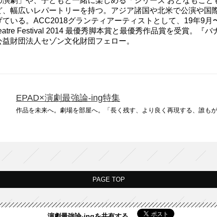
の演劇」や、子どもと一緒に楽しめる「シリーズ おとなもこど
ど、幅広いレパートリーを持つ。アジア諸国や北米で公演や国
ている。ACC2018グランティアーティストとして、19年9月
 Theatre Festival 2014 最優秀脚本賞と最優秀作品賞を
公益財団法人セゾン文化財団フェロー。
EPAD×演劇最強論-ing特集
作品を未来へ。劇場を部屋へ。「長く残す、より良く再現する、誰もが観
PAGE TOP
演劇最強論-ingを共有する