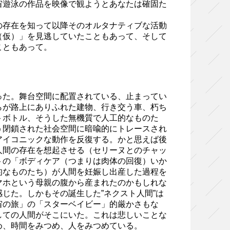
宙遊泳の作品を映像で観ようとあなたは確固た
存在を知って以降そのオルタナティブな活動
（仮）」を見逃していたこともあって、そして
こともあって。
た。舞台空間に配置されている、止まってい
らが路上にありふれた建物、行き交う車、朽ち
トボトル、そうした無機質で人工的なものた
う閉鎖された社会空間に暗喩的にトレースされ
アイコニックな動作を反復する。かと思えば後
人間の存在を想起させる（セリーヌとのチャッ
トの「ボディケア（つまりは肉体の回復）いか
的なものたち）が人間を妊娠し出産した過程を
マホという母親の腹から産まれたのかもしれな
じた。しかもその誕生した”ネクスト人間”は
宙の旅」の「スターベイビー」的厳かさもな
しての人間がそこにいた。これは悲しいことな
め、時間をみつめ、人をみつめている。