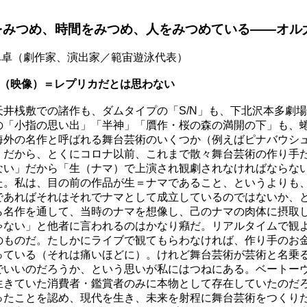
をみつめ、時間をみつめ、人をみつめている――オル
本卓卓（劇作家、演出家／範宙遊泳代表）
ブ（映像）＝レプリカだとは思わない
天井桟敷での諸作も、ダムタイプの「S/N」も、下北沢本多劇
の「小指の思い出」「半神」「贋作・桜の森の満開の下」も、
海外の名作と呼ばれる舞台芸術のいくつか（例えばピナバウシ
。だから、とくにコロナ以前、これまで散々舞台芸術の作り手
ない」だから「生（ナマ）で上演され観劇されなければならない
た。私は、目の前の作品が生＝ナマであること、というよりも
であればそれはそれでナマとして成立しているのではないか、
ら名作を通して、当時のナマを想像し、己のナマの肉体に摂取
ゃない」と他者に言われるのはかなり癪だ。リアルタイムで観
のものだ。たしかにライブで観てもらわなければ、作り手のお
っている（それは痛いほどに）。けれど舞台芸術が芸術と名乗
でいいのだろうか、という思いが私にはつねにある。ベートー
生きていた消費者・鑑賞者のみに本物として存在していたのだ
ったことを認め、現代を生き、未来を射程に舞台芸術をつくり