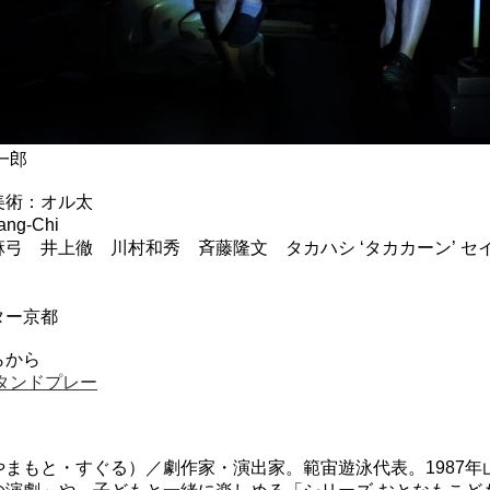
一郎
美術：オル太
g-Chi
弓 井上徹 川村和秀 斉藤隆文 タカハシ ‘タカカーン’ 
ター京都
らから
タンドプレー
やまもと・すぐる）／劇作家・演出家。範宙遊泳代表。1987