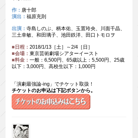
作：
唐十郎
演出：
福原充則
出演：
寺島しのぶ、柄本佑、玉置玲央、川面千晶、
三土幸敏、和田璃子、池田鉄洋、田口トモロヲ
■日程：
2018/1/13［土］～2/4［日］
■会場：
東京芸術劇場シアターイースト
■料金：
一般：6,500円、65歳以上：5,500円、25歳
以下：3,000円、高校生以下：1,000円
「演劇最強論-ing」でチケット取扱！
チケットのお申込は下記ボタンから。