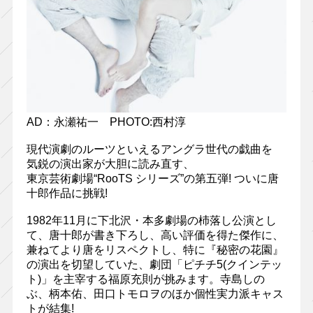
AD：永瀬祐一 PHOTO:西村淳
現代演劇のルーツといえるアングラ世代の戯曲を
気鋭の演出家が大胆に読み直す、
東京芸術劇場“RooTS シリーズ”の第五弾! ついに唐
十郎作品に挑戦!
1982年11月に下北沢・本多劇場の杮落し公演とし
て、唐十郎が書き下ろし、高い評価を得た傑作に、
兼ねてより唐をリスペクトし、特に『秘密の花園』
の演出を切望していた、劇団「ピチチ5(クインテッ
ト)」を主宰する福原充則が挑みます。寺島しの
ぶ、柄本佑、田口トモロヲのほか個性実力派キャス
トが結集!