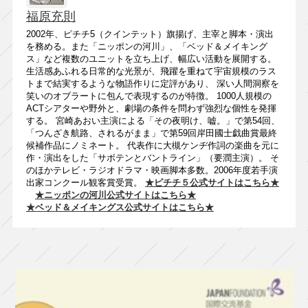
福原充則
2002年、ピチチ5（クインテット）旗揚げ、主宰と脚本・演出
を務める。また「ニッポンの河川」、「ベッド＆メイキング
ス」など複数のユニットを立ち上げ、幅広い活動を展開する。
生活感あふれる日常的な光景が、飛躍を重ねて宇宙規模のラス
トまで結実するような物語作りに定評があり、 深い人間洞察を
笑いのオブラートに包んで表現するのが特徴。 1000人規模の
ACTシアターや野外と、劇場の条件を問わず強烈な個性を発揮
する。 宮崎あおい主演による「その夜明け、嘘。」で第54回、
「つんざき航路、されるがまま」で第59回岸田國士戯曲賞最終
候補作品にノミネート。 代表作に大槻ケンヂ作詞の楽曲を元に
作・演出をした「サボテンとバントライン」（要潤主演）。 そ
のほかテレビ・ラジオドラマ・映画脚本多数。2006年度若手演
出家コンクール観客賞受賞。
★ピチチ５公式サイトはこちら★
★ニッポンの河川公式サイトはこちら★
★ベッド＆メイキングス公式サイトはこちら★