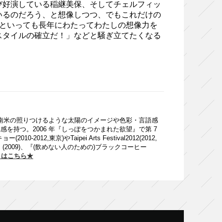
び好演している稲継美保、そしてチェルフィッ
いるのだろう、と想像しつつ、でもこれだけの
んといっても長年にわたってわたしの想像力を
スタイルの確立だ！」などと騒ぎ立てたくなる
。南米の照りつけるような太陽のイメージや色彩・言語感
持つ。2006 年『しっぽをつかまれた欲望』で第 7
,東京)やTaipei Arts Festival2012(2012,
009)、『(飲めない人のための)ブラックコーヒー
トはこちら★