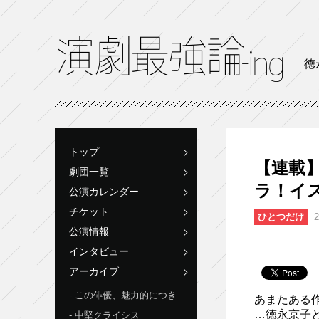
徳
トップ
【連載】
劇団一覧
ラ！イ
公演カレンダー
チケット
ひとつだけ
2
公演情報
インタビュー
アーカイブ
この俳優、魅力的につき
あまたある
…徳永京子
中堅クライシス