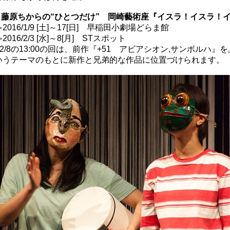
月 藤原ちからの“ひとつだけ” 岡崎藝術座『イスラ！イスラ！
016/1/9 [土]～17[日] 早稲田小劇場どらま館
16/2/3 [水]～8[月] STスポット
6～2/8の13:00の回は、前作『+51 アビアシオン,サンボル
いうテーマのもとに新作と兄弟的な作品に位置づけられます。