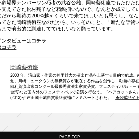
小劇場界ナンバーワン巧者の武谷公雄、岡崎藝術座でもたびた
を支えてきた松村翔子など精鋭揃いなので、なんとか成立して
のだから期待の200%越えくらいで来てほしいとも思うし、な
ってきた岡崎藝術座なのだから、いっそのこと、「新たな話術
ろまで演出的に到達しててほしいなと願っています。
インタビューはコチラ
はコチラ
岡崎藝術座
2003 年、演出家・作家の神里雄大の演出作品を上演する目的で結成
覚、川崎ニュータウンの無機質さが混在する作品を創作し、独自の存在感を
回利賀演出家コンクール最優秀賞演出家賞受賞。フェスティバル/トーキョー(2010-2012
台湾)など国内外のフェスティバルで公演を行なう。『ヘアカットさん』(2
(2013)が 岸田國士戯曲賞最終候補にノミネートされた。
★公式サイ
PAGE TOP