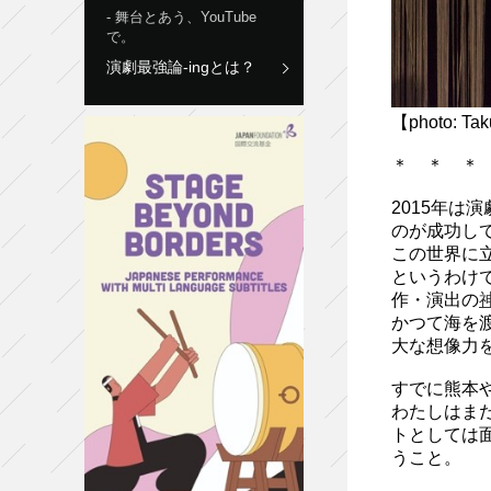
舞台とあう、YouTube
で。
演劇最強論-ingとは？
【photo:
＊ ＊ ＊
2015年
のが成功し
この世界に
というわけ
作・演出の
かつて海を
大な想像力
すでに熊本
わたしはま
トとしては
うこと。