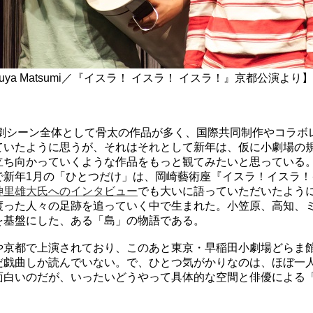
 Takuya Matsumi／『イスラ！ イスラ！ イスラ！』京都公演より】
は演劇シーン全体として骨太の作品が多く、国際共同制作やコラ
ていたように思うが、それはそれとして新年は、仮に小劇場の
立ち向かっていくような作品をもっと観てみたいと思っている
で新年1月の「ひとつだけ」は、岡崎藝術座『イスラ！イスラ！
神里雄大氏へのインタビュー
でも大いに語っていただいたよう
渡った人々の足跡を追っていく中で生まれた。小笠原、高知、
を基盤にした、ある「島」の物語である。
や京都で上演されており、このあと東京・早稲田小劇場どらま館
だ戯曲しか読んでいない。で、ひとつ気がかりなのは、ほぼ一
面白いのだが、いったいどうやって具体的な空間と俳優による