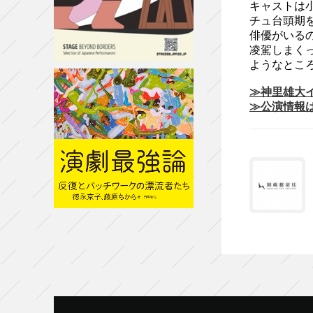
キャストは
チュ台頭期
俳優がいる
凌駕しまく
ようなとこ
≫神里雄大
≫公演情報