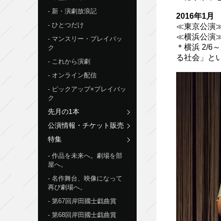
新・演劇放浪記
2016年1
ひとつだけ
≪東京公演≫2
≪横浜公演≫20
マンスリー・プレイバッ
＊横浜 2/
ク
る社会」と
これから演劇
オンライン配信
ピックアップ×プレイバッ
ク
先月の1本
公演情報・チケット販売
特集
作品を未来へ。劇場を部
屋へ。
名作舞台、映像になって
再び劇場へ。
第67回岸田國士戯曲賞
第68回岸田國士戯曲賞