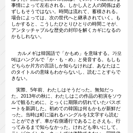
事情によって左右される。しかし人と人の関係は必
ずしもそうではない。時間は流れて、蓄積される。
場合によっては、次の世代へと継承されていく。も
しかすると、こうしたひとりひとりの時間こそが、
アンタッチャブルな歴史の封印を解くカギになるの
かもしれない。
カルメギは韓国語で「かもめ」を意味する。가모
메はハングルで「か・も・め」と発音する。もしも
どちらか片方の言語しか知らなければ、あなたはこ
のタイトルの意味もわからないし、読むことすらで
きない。
実際、5年前、わたしはそうだった。無知だっ
た。2013年の秋に、わたしはこの作品の初演をソウ
ルで観るために、とっくに期限の切れていたパスポ
ートを新調した。初めての韓国は何もかもが新鮮だ
った。当時は町に溢れるハングルを1文字すら読む
ことができず、車が右側通行であることさえも、行
ってみるまで知らなかった。けれども幸いにして、