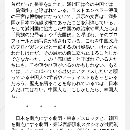
首都だった長春を訪れた。満州国は今の中国では
「偽満州」と呼ばれている。ラストエンペラー溥儀
の王宮は博物館になっていて、展示の文言は、満州
国が日本の傀儡政権であったことを糾弾している。
そして満州国に協力した中国の政治家や軍人たちは
「民族の犯罪者」や「売国奴」と呼ばれ、そのプロ
フィールと顔写真が晒されている。これを中国政府
のプロパガンダだと一蹴するのは容易い。けれども
わたしはただ、その展示の前に立ち止まることしか
できなかった。この「売国奴」と呼ばれている人た
ちにも、子や孫やひ孫がいるのかもしれない。ある
いは、ここに眠っている歴史にアクセスしたいと願
っている中国人の学者やアーティストもきっといる
だろう。歴史を語ることを奪われているのは、日本
人だけではない。中国人も、もしかしたら、韓国人
も。
＊ ＊ ＊
日本を拠点にする劇団・東京デスロックと、韓国
を拠点にする劇団・第12言語演劇スタジオが共同制