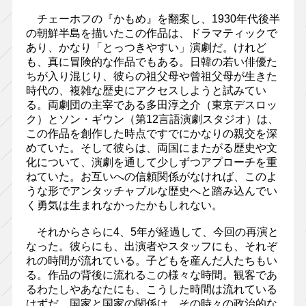
チェーホフの『かもめ』を翻案し、1930年代後半
の朝鮮半島を描いたこの作品は、ドラマティックで
あり、かなり「とっつきやすい」演劇だ。けれど
も、真に冒険的な作品でもある。日韓の若い俳優た
ちが入り混じり、彼らの祖父母や曾祖父母が生きた
時代の、複雑な歴史にアクセスしようと試みてい
る。両劇団の主宰である多田淳之介（東京デスロッ
ク）とソン・ギウン（第12言語演劇スタジオ）は、
この作品を創作した時点ですでにかなりの親交を深
めていた。そして彼らは、両国にまたがる歴史や文
化について、演劇を通して少しずつアプローチを重
ねていた。お互いへの信頼関係がなければ、このよ
うな形でアンタッチャブルな歴史へと踏み込んでい
く勇気は生まれなかったかもしれない。
それからさらに4、5年が経過して、今回の再演と
なった。彼らにも、出演者やスタッフにも、それぞ
れの時間が流れている。子どもを産んだ人たちもい
る。作品の背後に流れるこの様々な時間。観客であ
るわたしやあなたにも、こうした時間は流れている
はずだ。国家と国家の関係は、その時々の政治的な