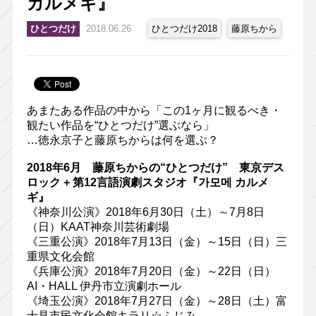
カルメギ』
ひとつだけ
2018.06.26
ひとつだけ2018
藤原ちから
あまたある作品の中から「この1ヶ月に観るべき・
観たい作品を“ひとつだけ”選ぶなら」
…徳永京子と藤原ちからは何を選ぶ？
2018年6月 藤原ちからの“ひとつだけ” 東京デス
ロック + 第12言語演劇スタジオ『가모메 カルメ
ギ』
《神奈川公演》2018年6月30日（土）～7月8日
（日）KAAT神奈川芸術劇場
《三重公演》2018年7月13日（金）～15日（日）三
重県文化会館
《兵庫公演》2018年7月20日（金）～22日（日）
AI・HALL 伊丹市立演劇ホール
《埼玉公演》2018年7月27日（金）～28日（土）富
士見市民文化会館キラリ☆ふじみ