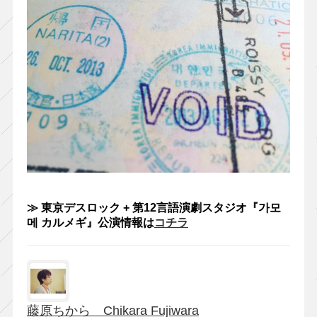
≫ 東京デスロック + 第12言語演劇スタジオ『가모
메 カルメギ』公演情報は
コチラ
藤原ちから Chikara Fujiwara