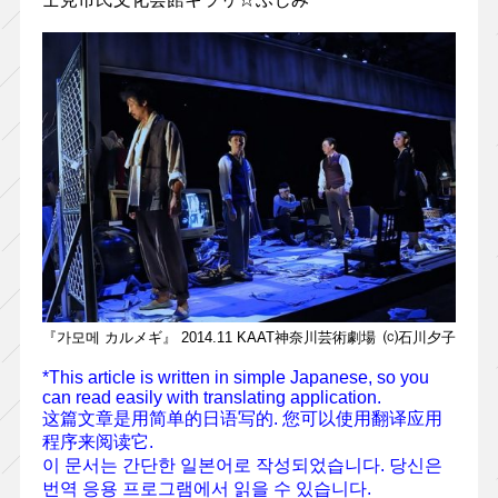
『가모메 カルメギ』 2014.11 KAAT神奈川芸術劇場 ⒞石川夕子
*This article is written in simple Japanese, so you
can read easily with translating application.
这篇文章是用简单的日语写的. 您可以使用翻译应用
程序来阅读它.
이 문서는 간단한 일본어로 작성되었습니다. 당신은
번역 응용 프로그램에서 읽을 수 있습니다.