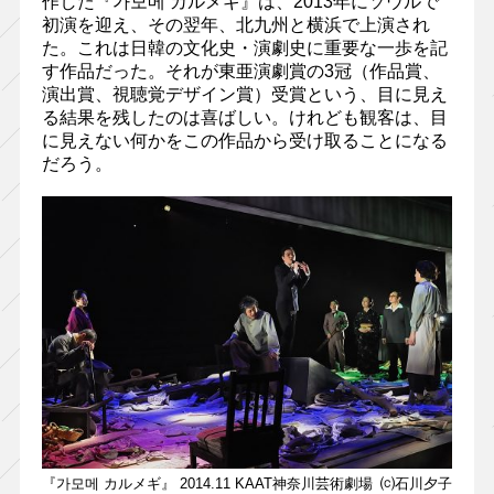
作した『가모메 カルメギ』は、2013年にソウルで
初演を迎え、その翌年、北九州と横浜で上演され
た。これは日韓の文化史・演劇史に重要な一歩を記
す作品だった。それが東亜演劇賞の3冠（作品賞、
演出賞、視聴覚デザイン賞）受賞という、目に見え
る結果を残したのは喜ばしい。けれども観客は、目
に見えない何かをこの作品から受け取ることになる
だろう。
『가모메 カルメギ』 2014.11 KAAT神奈川芸術劇場 ⒞石川夕子