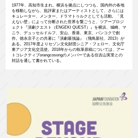
1977年、高知市生まれ。横浜を拠点にしつつも、国内外の各地
を移動しながら、批評家またはアーティストとして、さらには
キュレーター、メンター、ドラマトゥルクとしても活動。「見
えない壁」によって分断された世界を繋ごうと、ツアープロジ
ェクト『演劇クエスト（ENGEKI QUEST）』を横浜、城崎、マ
ニラ、デュッセルドルフ、安山、香港、東京、バンコクで創
作。徳永京子との共著に『演劇最強論』（飛鳥新社、2013）が
ある。2017年度よりセゾン文化財団シニア・フェロー、文化庁
東アジア文化交流使。2018年からの執筆原稿については、アー
トコレクティブorangcosongのメンバーである住吉山実里との
対話を通して書かれている。