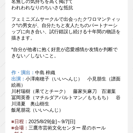
名無しの気持ちを高く掲げて
われわれなりのちいさな抵抗
フェミニズムサークルで出会ったクワロマンティッ
ク*の男女が、自分たちと友人たちのパートナーシ
ップに向き合い、試行錯誤し続ける十年間の物語を
描きます。
*自分が他者に抱く好意が恋愛感情か友情か判断で
きない／しないこと。
作・演出：
中島 梓織
出演：
小澤南穂子（いいへんじ） 小見朋生（譜面
絵画）
川村瑞樹（果てとチーク） 藤家矢麻刀 百瀬葉
冨岡英香（マチルダアパルトマン／もちもち） 谷
川清夏 奥山樹生
飯尾朋花（いいへんじ）
■日程：
2025/8/29[金]～9/7[日]
■会場：
三鷹市芸術文化センター 星のホール