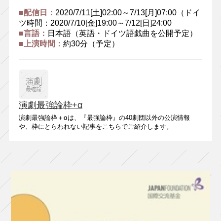
■配信日：
2020/7/11[土]02:00～7/13[月]07:00（ドイ
ツ時間：2020/7/10[金]19:00～7/12[日]24:00
■言語：
日本語（英語・ドイツ語戯曲を公開予定）
■上演時間：
約30分（予定）
演劇最強論枠+α
演劇最強論枠＋αは、『最強論枠』の40劇団以外の公演情報
や、枠にとらわれない記事をこちらでご紹介します。