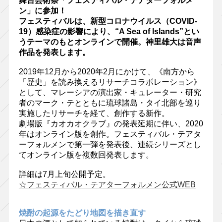
舞台芸術祭「フェスティバル・テアターフォルメ
ン」に参加！
フェスティバルは、新型コロナウイルス（COVID-
19）感染症の影響により、“A Sea of Islands”とい
うテーマのもとオンラインで開催。神里雄大は音声
作品を発表します。
2019年12月から2020年2月にかけて、《南方から
「歴史」を読み換えるリサーチコラボレーション》
として、マレーシアの演出家・キュレーター・研究
者のマーク・テとともに琉球諸島・タイ北部を巡り
実施したリサーチを経て、創作する新作。
劇場版『カオカオクラブ』の発表延期に伴い、2020
年はオンライン版を創作。フェスティバル・テアタ
ーフォルメンで第一弾を発表後、連続シリーズとし
てオンライン版を複数回発表します。
詳細は7⽉上旬公開予定。
☆フェスティバル・テアターフォルメン公式WEB
焼酎の起源をたどり地図を描き直す