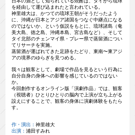
日本の酒として知られている焼酎は、タイから琉球
を経由して運び込まれたと言われている。
神里雄大は、かつての琉球王朝がそうだったよう
に、沖縄が日本とアジア諸国をつなぐ中継点になる
のではないか、という仮説をもとに、琉球諸島（奄
美大島、徳之島、沖縄本島、宮古島など）、そして
タイ北部のチェンマイ県・プレー県で蒸留酒につい
てリサーチを実施。
蒸留酒が運ばれてきた足跡をたどり、東南〜東アジ
アの境界のゆらぎを見つめる。
我々は観客として、劇場で作品を見るという行為に
自分自身の身体への影響を感じているのではない
か。
今回創作するオンライン版「演劇作品」では、観客
（視聴者）ひとりひとりの脳内で上演が立ち上がる
設えにすることで、観客の身体に演劇体験をもたら
す。
作・演出：
神里雄大
出演：
浦田すみれ