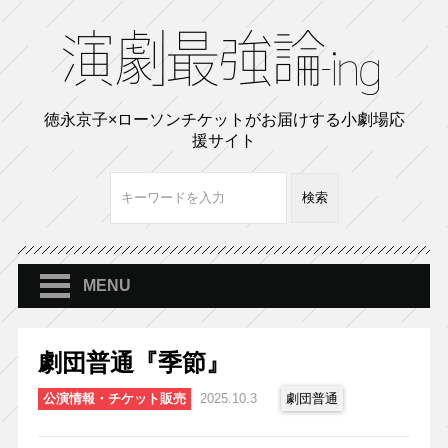
徳永京子×ローソンチケットがお届けする小劇場応
援サイト
MENU
劇団普通『季節』
公演情報・チケット販売
2025.10.3
劇団普通