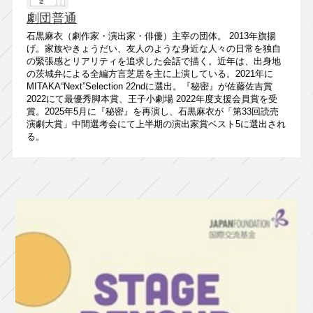
劇団普通
石黒麻衣（劇作家・演出家・俳優）主宰の団体。 2013年旗揚
げ。家族やきょうだい、友人のような身近な人々の日常を独自
の緊張感とリアリティを追求した会話で描く。近年は、出身地
の茨城弁による全編方言芝居を主に上演している。2021年に
MITAKA“Next”Selection 22ndに選出。『秘密』が佐藤佐吉賞
2022にて最優秀脚本賞、王子小劇場 2022年度支援会員賞を受
賞。2025年5月に『秘密』を再演し、石黒麻衣が「第33回読売
演劇大賞」中間選考会にて上半期の演出家賞ベスト5に選出され
る。