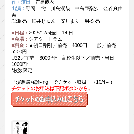
作・演出：
石黒麻衣
出演：
野間口 徹 川島潤哉 中島亜梨沙 金谷真由
美
岩瀬 亮 細井じゅん 安川まり 用松 亮
■日程：
2025/12/5[金]～14[日]
■会場：
シアタートラム
■料金：
★初日割引／前売 4800円 一般／前売
5500円
U22／前売 3000円* 高校生以下／前売・当日
1000円*
*枚数限定
「演劇最強論-ing」でチケット取扱！（10/4～）
チケットのお申込は下記ボタンから。