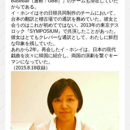
Baseball（通称：GBB）』のチームも滞在していた
からである。
イ・ホンイはその日韓共同制作のチームにおいて、
台本の翻訳と稽古場での通訳を務めていた。彼女と
会うのはこれが初めてではない。2013年の東京デス
ロック『SYMPOSIUM』で共演したことがあった。
彼女はとてもクレバーな通訳として、わたしに鮮烈
な印象を残していた。
あれから2年。再会したイ・ホンイは、日本の現代
戯曲を次々に韓国に紹介し、両国の演劇を繋ぐキー
マンになっていた。
（2015.8.18収録）