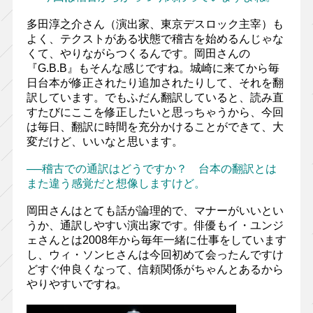
多田淳之介さん（演出家、東京デスロック主宰）も
よく、テクストがある状態で稽古を始めるんじゃな
くて、やりながらつくるんです。岡田さんの
『G.B.B』もそんな感じですね。城崎に来てから毎
日台本が修正されたり追加されたりして、それを翻
訳しています。でもふだん翻訳していると、読み直
すたびにここを修正したいと思っちゃうから、今回
は毎日、翻訳に時間を充分かけることができて、大
変だけど、いいなと思います。
──稽古での通訳はどうですか？ 台本の翻訳とは
また違う感覚だと想像しますけど。
岡田さんはとても話が論理的で、マナーがいいとい
うか、通訳しやすい演出家です。俳優もイ・ユンジ
ェさんとは2008年から毎年一緒に仕事をしています
し、ウィ・ソンヒさんは今回初めて会ったんですけ
どすぐ仲良くなって、信頼関係がちゃんとあるから
やりやすいですね。