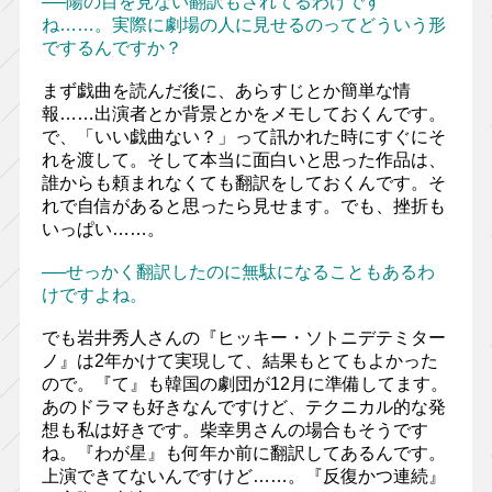
──陽の目を見ない翻訳もされてるわけです
ね……。実際に劇場の人に見せるのってどういう形
でするんですか？
まず戯曲を読んだ後に、あらすじとか簡単な情
報……出演者とか背景とかをメモしておくんです。
で、「いい戯曲ない？」って訊かれた時にすぐにそ
れを渡して。そして本当に面白いと思った作品は、
誰からも頼まれなくても翻訳をしておくんです。そ
れで自信があると思ったら見せます。でも、挫折も
いっぱい……。
──せっかく翻訳したのに無駄になることもあるわ
けですよね。
でも岩井秀人さんの『ヒッキー・ソトニデテミター
ノ』は2年かけて実現して、結果もとてもよかった
ので。『て』も韓国の劇団が12月に準備してます。
あのドラマも好きなんですけど、テクニカル的な発
想も私は好きです。柴幸男さんの場合もそうです
ね。『わが星』も何年か前に翻訳してあるんです。
上演できてないんですけど……。『反復かつ連続』