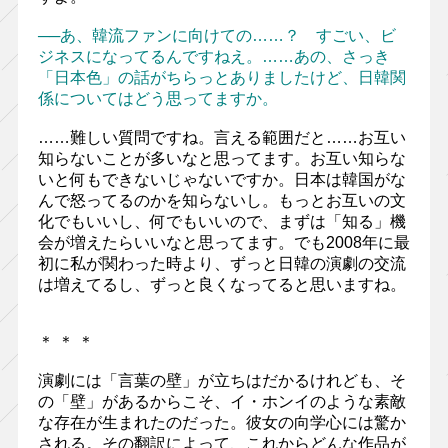
──あ、韓流ファンに向けての……？ すごい、ビ
ジネスになってるんですねえ。……あの、さっき
「日本色」の話がちらっとありましたけど、日韓関
係についてはどう思ってますか。
……難しい質問ですね。言える範囲だと……お互い
知らないことが多いなと思ってます。お互い知らな
いと何もできないじゃないですか。日本は韓国がな
んで怒ってるのかを知らないし。もっとお互いの文
化でもいいし、何でもいいので、まずは「知る」機
会が増えたらいいなと思ってます。でも2008年に最
初に私が関わった時より、ずっと日韓の演劇の交流
は増えてるし、ずっと良くなってると思いますね。
＊ ＊ ＊
演劇には「言葉の壁」が立ちはだかるけれども、そ
の「壁」があるからこそ、イ・ホンイのような素敵
な存在が生まれたのだった。彼女の向学心には驚か
される。その翻訳によって、これからどんな作品が