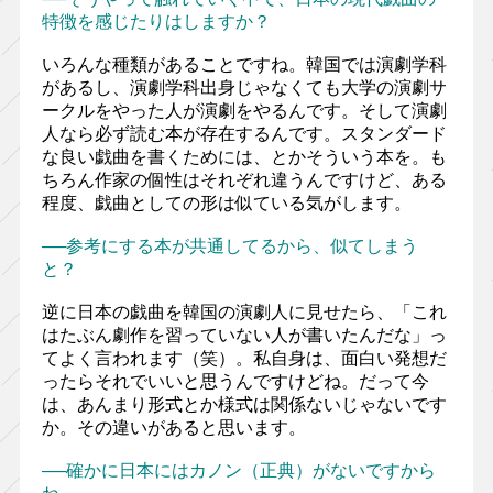
特徴を感じたりはしますか？
いろんな種類があることですね。韓国では演劇学科
があるし、演劇学科出身じゃなくても大学の演劇サ
ークルをやった人が演劇をやるんです。そして演劇
人なら必ず読む本が存在するんです。スタンダード
な良い戯曲を書くためには、とかそういう本を。も
ちろん作家の個性はそれぞれ違うんですけど、ある
程度、戯曲としての形は似ている気がします。
──参考にする本が共通してるから、似てしまう
と？
逆に日本の戯曲を韓国の演劇人に見せたら、「これ
はたぶん劇作を習っていない人が書いたんだな」っ
てよく言われます（笑）。私自身は、面白い発想だ
ったらそれでいいと思うんですけどね。だって今
は、あんまり形式とか様式は関係ないじゃないです
か。その違いがあると思います。
──確かに日本にはカノン（正典）がないですから