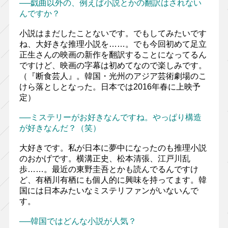
──戯曲以外の、例えば小説とかの翻訳はされない
んですか？
小説はまだしたことないです。でもしてみたいです
ね、大好きな推理小説を……。でも今回初めて足立
正生さんの映画の新作を翻訳することになってるん
ですけど、映画の字幕は初めてなので楽しみです。
（『断食芸人』。韓国・光州のアジア芸術劇場のこ
けら落としとなった。日本では2016年春に上映予
定）
──ミステリーがお好きなんですね。やっぱり構造
が好きなんだ？（笑）
大好きです。私が日本に夢中になったのも推理小説
のおかげです。横溝正史、松本清張、江戸川乱
歩……。最近の東野圭吾とかも読んでるんですけ
ど、有栖川有栖にも個人的に興味を持ってます。韓
国には日本みたいなミステリファンがいないんで
す。
──韓国ではどんな小説が人気？