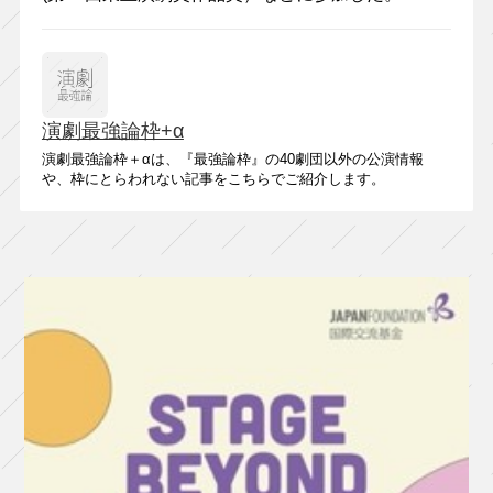
演劇最強論枠+α
演劇最強論枠＋αは、『最強論枠』の40劇団以外の公演情報
や、枠にとらわれない記事をこちらでご紹介します。