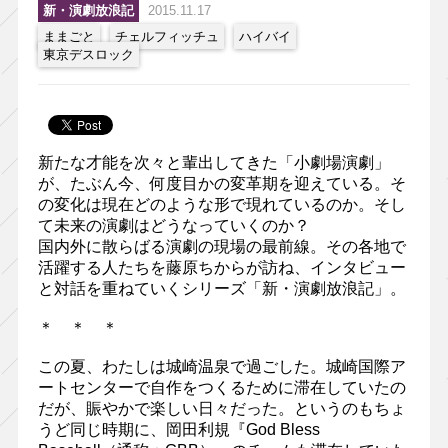
新・演劇放浪記
2015.11.17
ままごと
チェルフィッチュ
ハイバイ
東京デスロック
新たな才能を次々と輩出してきた「小劇場演劇」
が、たぶん今、何度目かの変革期を迎えている。そ
の変化は現在どのような形で現れているのか。そし
て未来の演劇はどうなっていくのか？
国内外に散らばる演劇の現場の最前線。その各地で
活躍する人たちを藤原ちからが訪ね、インタビュー
と対話を重ねていくシリーズ「新・演劇放浪記」。
＊ ＊ ＊
この夏、わたしは城崎温泉で過ごした。城崎国際ア
ートセンターで自作をつくるために滞在していたの
だが、賑やかで楽しい日々だった。というのもちょ
うど同じ時期に、岡田利規『God Bless