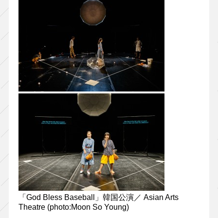
「God Bless Baseball」韓国公演／ Asian Arts
Theatre (photo:Moon So Young)