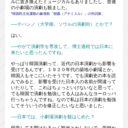
ルに置き換えたミュージカルもありましたし、普通
の小劇場の演劇も観ました。
*韓国民主化運動の象徴歌「朝霧（アチミスル）」の作詞家。
──テハンノ（大学路。ソウルの演劇街）とかで？
はい。
──やがて演劇学を専攻して、博士過程では日本に
来たいと思ったんですね。
やっぱり韓国演劇って、近代の日本演劇から影響を
受けてるんです。１９２０年代の築地小劇場とか。
韓国人もそこにいたそうです。でも演劇史の本を読
んでみると、影響を受けた日本人の名前が間違って
いたりして、これはちょっといけないなと思って。
でも韓国で演劇を勉強してる人はみんなヨーロッパ
行っちゃうんですね。なので私は日本の演劇を勉強
してそういうのを修正したいなと思いました。
──日本では、小劇場演劇を観はじめた？
留学してる間はなるべく観光とかしないで、学校か