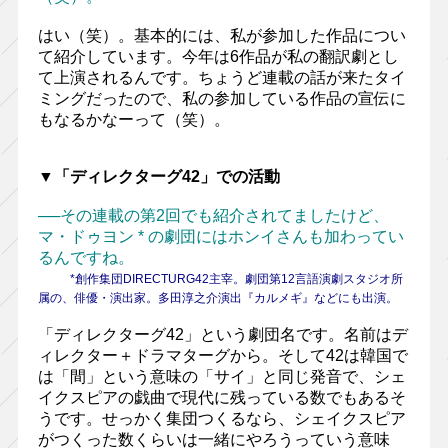
はい（笑）。基本的には、私が参加した作品につい
て紹介しています。今年は6作品が私の翻訳劇とし
て上演されるんです。ちょうど連載の話が来たタイ
ミングだったので、私の参加している作品の宣伝に
もなるかなーって（笑）。
▼「ディレクターグ42」での活動
──その連載の第2回でも紹介されてましたけど、
マ・ドゥヨン * の劇団にはホンイさんも加わってい
るんですね。
*創作集団DIRECTURG42主宰。劇団第12言語演劇スタジオ所
属の、俳優・演出家。多田淳之介演出『カルメギ』などにも出演。
「ディレクターグ42」という劇団名です。名前はデ
ィレクター＋ドラマターグから。そして42は韓国で
は「間」という意味の「サイ」と同じ発音で、シェ
イクスピアの戯曲で現代に残っている数でもあるそ
うです。せっかく集団つくるなら、シェイクスピア
がつくった数くらいは一緒にやろうっていう意味