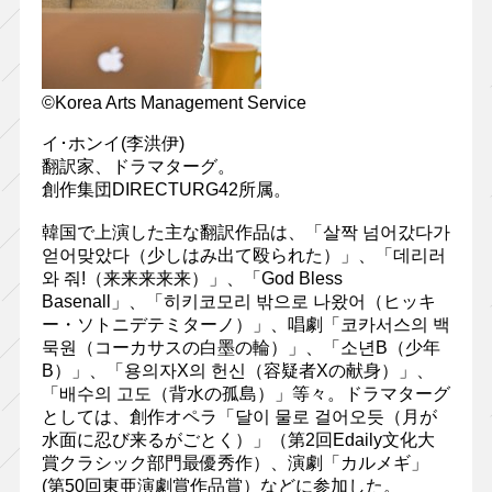
©Korea Arts Management Service
イ･ホンイ(李洪伊)
翻訳家、ドラマターグ。
創作集団DIRECTURG42所属。
韓国で上演した主な翻訳作品は、「살짝 넘어갔다가
얻어맞았다（少しはみ出て殴られた）」、「데리러
와 줘!（来来来来来）」、「God Bless
Basenall」、「히키코모리 밖으로 나왔어（ヒッキ
ー・ソトニデテミターノ）」、唱劇「코카서스의 백
묵원（コーカサスの白墨の輪）」、「소년B（少年
B）」、「용의자X의 헌신（容疑者Xの献身）」、
「배수의 고도（背水の孤島）」等々。ドラマターグ
としては、創作オペラ「달이 물로 걸어오듯（月が
水面に忍び来るがごとく）」（第2回Edaily文化大
賞クラシック部門最優秀作）、演劇「カルメギ」
(第50回東亜演劇賞作品賞）などに参加した。