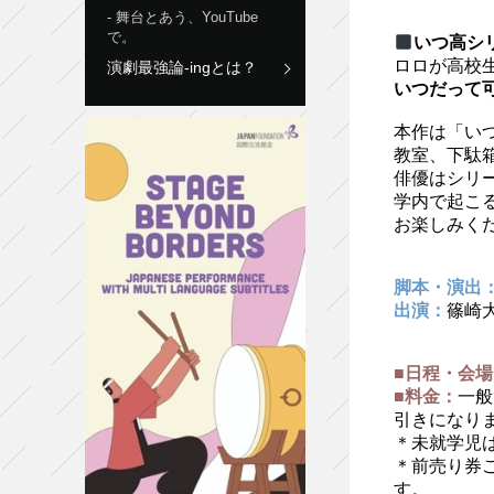
舞台とあう、YouTube
で。
いつ⾼シ
ロロが⾼校
演劇最強論-ingとは？
いつだって
本作は「い
教室、下駄
俳優はシリ
学内で起こ
お楽しみく
脚本・演出
出演：
篠崎⼤
■日程・会場
■料金：
一般
引きになり
＊未就学児
＊前売り券
す。