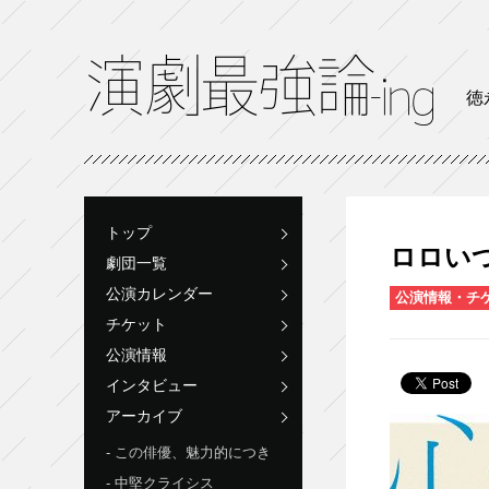
徳
トップ
ロロいつ
劇団一覧
公演カレンダー
公演情報・チ
チケット
公演情報
インタビュー
アーカイブ
この俳優、魅力的につき
中堅クライシス