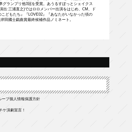
013 準グランプリ他3冠を受賞。あうるすぽっとシェイクス
・演出:三浦直之)ではロロメンバー出演をはじめ、CM、ド
こどもたち』『LOVE02』『あなたがいなかった頃の
回岸⽥國⼠戯曲賞最終候補作品ノミネート。
ループ個人情報保護方針
チケ演劇宣言！