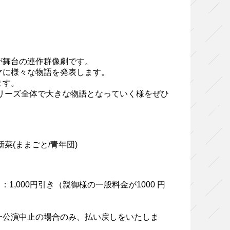
が舞台の連作群像劇です。
マに様々な物語を発表します。
ます。
シリーズ全体で⼤きな物語となっていく様をぜひ
菜(ままごと/⻘年団)
：1,000円引き（親御様の⼀般料⾦が1000 円
⼀公演中⽌の場合のみ、払い戻しをいたしま