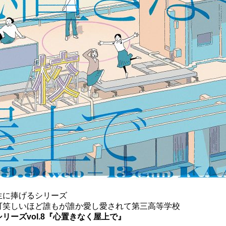
⽣に捧げるシリーズ
可笑しいほど誰もが誰か愛し愛されて第三高等学校
リーズvol.8『⼼置きなく屋上で』