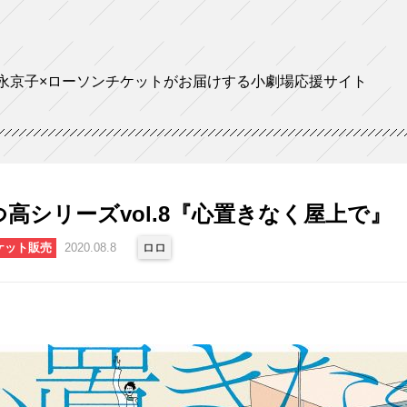
永京子×ローソンチケットがお届けする小劇場応援サイト
⾼シリーズvol.8『⼼置きなく屋上で』
ケット販売
2020.08.8
ロロ