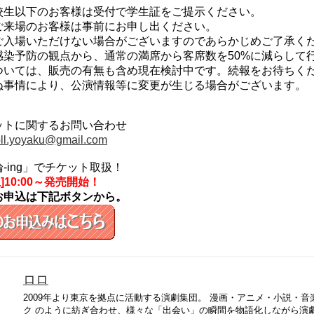
校⽣以下のお客様は受付で学⽣証をご提⽰ください。
ご来場のお客様は事前にお申し出ください。
ご⼊場いただけない場合がございますのであらかじめご了承く
感染予防の観点から、通常の満席から客席数を50%に減らして
ついては、販売の有無も含め現在検討中です。続報をお待ちく
ぬ事情により、公演情報等に変更が⽣じる場合がございます。
ットに関するお問い合わせ
oll.yoyaku@gmail.com
-ing」でチケット取扱！
5[土]10:00～発売開始！
お申込は下記ボタンから。
ロロ
2009年より東京を拠点に活動する演劇集団。 漫画・アニメ・小説・
ク のように紡ぎ合わせ、様々な「出会い」の瞬間を物語化しながら演