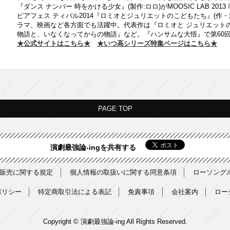
『ダンス ナンバー 時をかける少⼥』(製作:ロロ)がMOOSIC LAB 2
ピアフェス ティバル2014『ロミオとジュリエットのこどもたち』(作
ラマ、映画など各⽅面でも活躍中。代表作は『ロミオと ジュリエットの
物語と、いなくなってからの物語』など。『ハンサムな大悟』で第60
★公式サイトはこちら★
★いつ高シリーズ特集ページはこちら★
PAGE TOP
演劇最強論-ingを共有する
販売に関する規定
個人情報の取扱いに関する同意条項
ローソング
ポリシー
特定商取引法による表記
免責事項
会社案内
ロー
Copyright © 演劇最強論-ing All Rights Reserved.