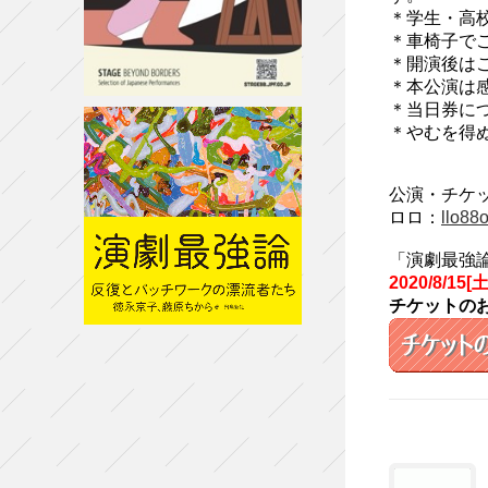
＊学⽣・⾼
＊⾞椅⼦で
＊開演後は
＊本公演は
＊当⽇券に
＊やむを得
公演・チケ
ロロ：
llo88
「演劇最強論
2020/8/1
チケットの