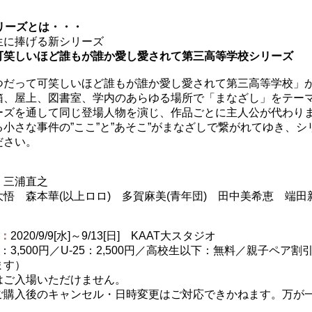
リーズとは・・・
⽣に捧げる新シリーズ
可笑しいほど誰もが誰か愛し愛されて第三⾼等学校シリーズ
つだって可笑しいほど誰もが誰か愛し愛されて第三⾼等学校」
箱、屋上、図書室、学内のあらゆる場所で「まなざし」をテー
ーズを通して同じ登場⼈物を演じ、作品ごとに主⼈公が代わり
る⼩さな事件の”ここ”と”あそこ”がまなざしで繋がれてゆき、
ださい。
：
三浦直之
悟 森本華(以上ロロ) 多賀⿇美(⻘年団) ⽥中美希恵 端⽥新
：
2020/9/9[水]～9/13[日] KAAT⼤スタジオ
：3,500円／U-25：2,500円／高校生以下：無料／親子ペア割引
ます）
はご⼊場いただけません。
ご購⼊後のキャンセル・⽇時変更はご対応できかねます。万が