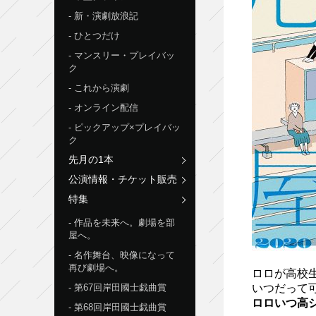
新・演劇放浪記
ひとつだけ
マンスリー・プレイバッ
ク
これから演劇
オンライン配信
ピックアップ×プレイバッ
ク
先月の1本
公演情報・チケット販売
特集
作品を未来へ。劇場を部
屋へ。
名作舞台、映像になって
再び劇場へ。
ロロが⾼校
第67回岸田國士戯曲賞
いつだって
ロロいつ⾼シ
第68回岸田國士戯曲賞