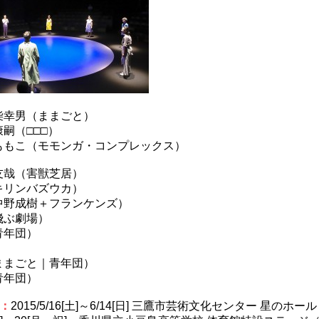
柴幸男（ままごと）
嗣（□□□）
ももこ（モモンガ・コンプレックス）
友哉（害獣芝居）
キリンバズウカ）
中野成樹＋フランケンズ）
飛ぶ劇場）
青年団）
ままごと｜青年団）
青年団）
：
2015/5/16[土]～6/14[日] 三鷹市芸術文化センター 星のホール