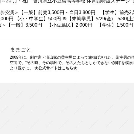
18[土]～20[月・祝] 香川県立小豆島高等学校 体育館特設ステー
京公演＞【一般】前売3,500円・当日3,800円 【学生】前売2,5
000円 【小・中学生】500円 ※【未就学児】5/29(金)、5/30
＞【一般】3,500円 【小豆島民】2,000円 【学生】1,50
ままごと
2009年に、劇作家・演出家の柴幸男によって旗揚げされた、柴幸男
空間で、“その時、その場所で、その人たちとしかできない演劇”を模索
より豊かに。
★公式サイトはこちら★