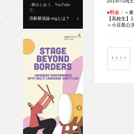
2015/7/
舞台とあう、YouTube
で。
■料金：
＜東
演劇最強論-ingとは？
【高校生】1,
＜小豆島公演