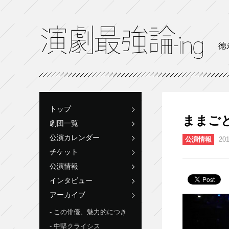
徳
トップ
ままごと
劇団一覧
公演カレンダー
公演情報
201
チケット
公演情報
インタビュー
アーカイブ
この俳優、魅力的につき
中堅クライシス