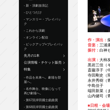
新・演劇放浪記
ひとつだけ
マンスリー・プレイバッ
ク
これから演劇
オンライン配信
作・演出：
ピックアップ×プレイバッ
音楽：
三浦康
ク
振付：
白神
先月の1本
出演：
大柿
公演情報・チケット販売
黒岩三佳（
特集
斎藤淳子（
寺田剛史（
作品を未来へ。劇場を部
永井秀樹（
屋へ。
中島佳子
名作舞台、映像になって
端田新菜（
再び劇場へ。
山内健司（
第67回岸田國士戯曲賞
■日程・会場
第68回岸田國士戯曲賞