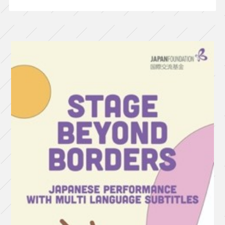
不
滅
の
旋
律
－』
（大
阪）