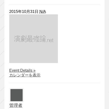
2015年10月31日
N/A
about
Event Details
»
【白
カレンダーを表示
井
晃
演
出】
『No.9
管理者
－