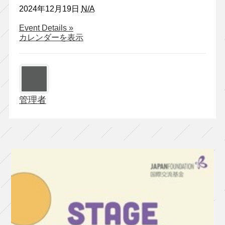
2024年12月19日
N/A
about
Event Details
»
く
カレンダーを表示
に
よ
し
組
『ケ
管理者
レ
ン・
ヘ
ラ
ー』