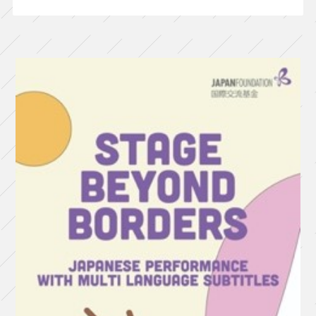
ド・
シ
ア
タ
ー
第
7
回
公
演
『薄
い
桃
色
の
か
た
ま
り』