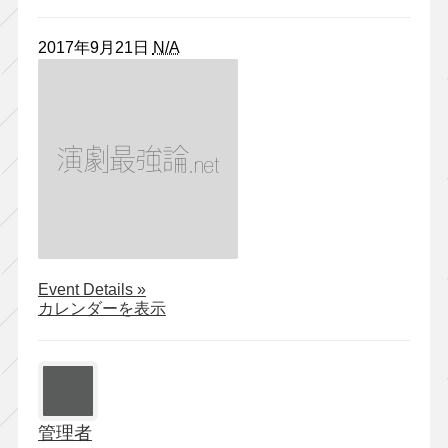
2017年9月21日
N/A
about
Event Details
»
さ
カレンダーを表示
い
た
ま
ゴ
ー
管理者
ル