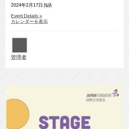
2024年2月17日
N/A
about
Event Details
»
ゆ
カレンダーを表示
う
め
い
「養
生」
管理者