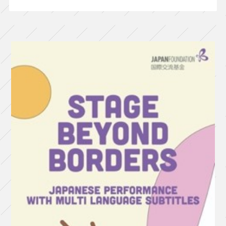
室』
（東
京
芸
術
劇
場
シ
ア
タ
ー
イ
ー
ス
ト）