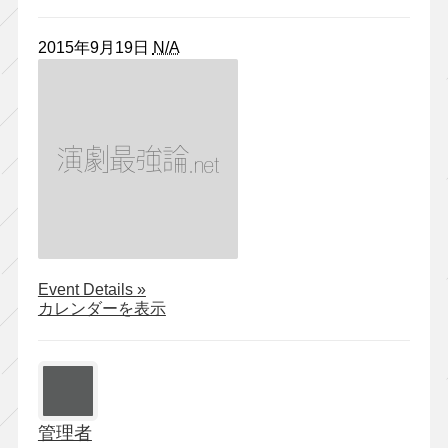
2015年9月19日
N/A
about
Event Details
»
カ
カレンダーを表示
タ
ル
シ
ツ
『語
管理者
る