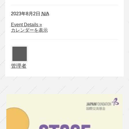
2023年8月2日
N/A
about
Event Details
»
コ
カレンダーを表示
ン
プ
ソ
ン
ズ
管理者
#11
「愛
に
つ
い
て
語
る
と
き
は