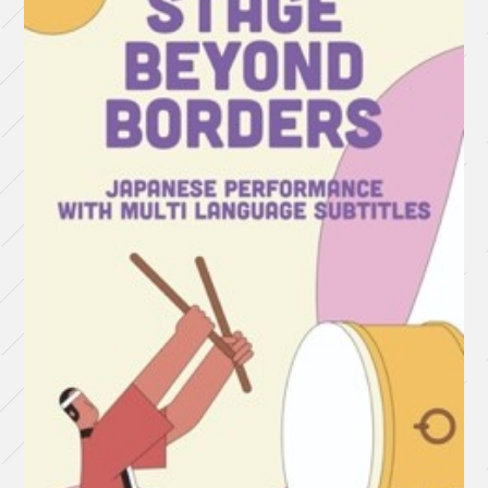
静
か
に
し
て
く
れ」