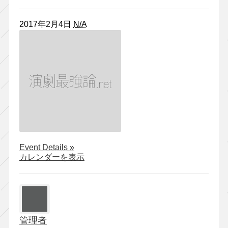
2017年2月4日
N/A
about
Event Details
»
シ
カレンダーを表示
ア
タ
ー
コ
ク
管理者
ー