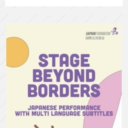
ン・
オ
ン
レ
パ
ー
ト
リ
ー
2017「世
界」
（大
阪）