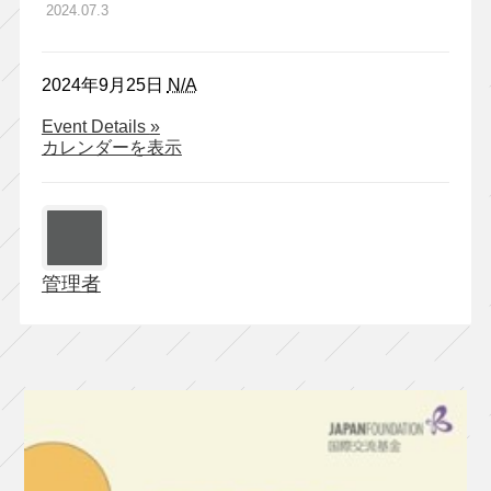
2024.07.3
2024年9月25日
N/A
about
Event Details
»
チ
カレンダーを表示
ェ
ル
フ
ィ
ッ
管理者
チ
ュ
×
藤
倉
大
with
ア
ン
サ