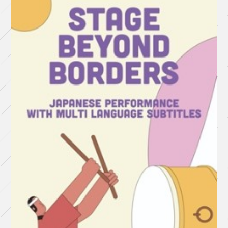
ン
ブ
ル・
ノ
マ
ド
『リ
ビ
ン
グ
ル
ー
ム
の
メ
タ
モ
ル
フ
ォ
ー