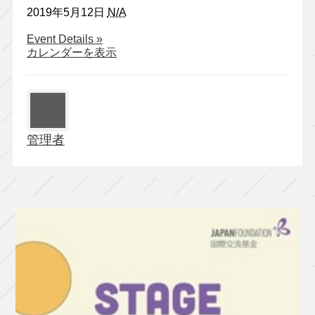
2019年5月12日
N/A
about
Event Details
»
ヌ
カレンダーを表示
ト
ミ
ッ
ク
『お
管理者
気
に
召
す
ま
ま』