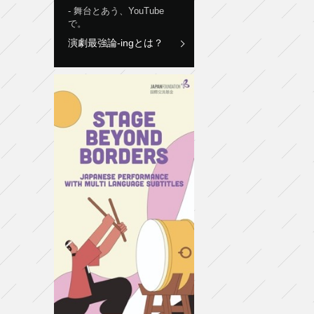
舞台とあう、YouTube
で。
演劇最強論-ingとは？