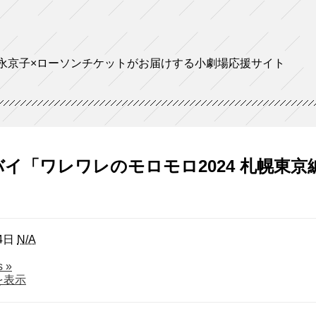
永京子×ローソンチケットがお届けする小劇場応援サイト
イ「ワレワレのモロモロ2024 札幌東京
4日
N/A
about
ls
»
ハ
を表示
イ
バ