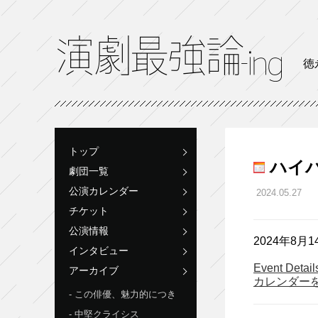
徳
トップ
ハイバ
劇団一覧
公演カレンダー
2024.05.27
チケット
公演情報
2024年8月1
インタビュー
Event Detai
アーカイブ
カレンダー
この俳優、魅力的につき
中堅クライシス