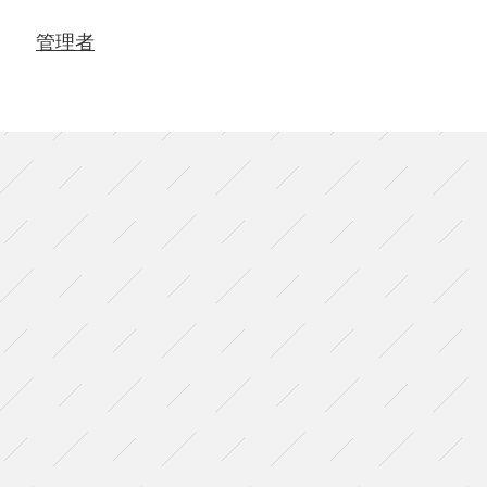
イ
「ワ
管理者
レ
ワ
レ
の
モ
ロ
モ
ロ
2024
札
幌
東
京
編」