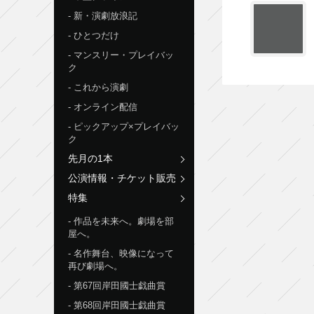
新・演劇放浪記
ひとつだけ
マンスリー・プレイバッ
ク
これから演劇
オンライン配信
ピックアップ×プレイバッ
ク
先月の1本
公演情報・チケット販売
特集
作品を未来へ。劇場を部
屋へ。
名作舞台、映像になって
再び劇場へ。
第67回岸田國士戯曲賞
第68回岸田國士戯曲賞