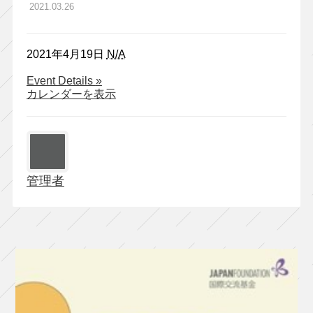
2021.03.26
2021年4月19日
N/A
about
Event Details
»
ロ
カレンダーを表示
ロ
い
つ
だ
っ
管理者
て
可
笑
し
い
ほ
ど
誰
も