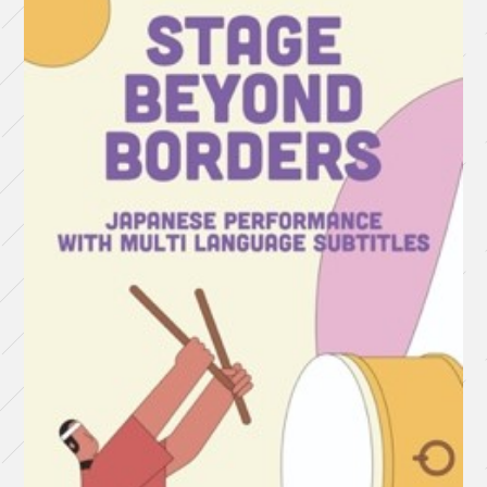
が
誰
か
愛
し
愛
さ
れ
て
第
三
小
学
校
＜
振
替
公
演
＞