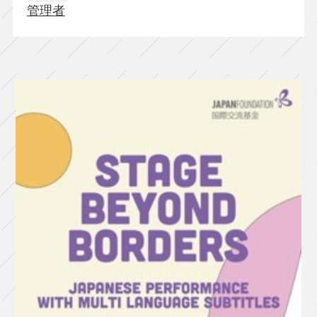
管理者
い
な
か
っ
た
頃
の
物
語
と、
い
な
く
な
っ
て
か
ら
の
物
語』