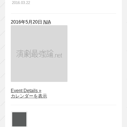
2016.03.22
2016年5月20日
N/A
about
Event Details
»
ロ
カレンダーを表示
ロ
『あ
な
た
が