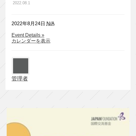
2022.08.1
2022年8月24日
N/A
about
Event Details
»
劇
カレンダーを表示
団
チ
ョ
コ
レ
管理者
ー
ト
ケ
ー
キ
生
き
残
っ