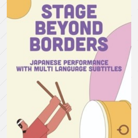
た
子
孫
た
ち
へ
戦
争
六
篇
『無
畏』
（東
京
公
演）