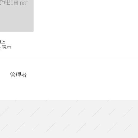
about
ls
»
劇
を表示
団
子
供
鉅
管理者
人
『真
昼
の
ジ
ョ
ー
ジ』
（大
阪）