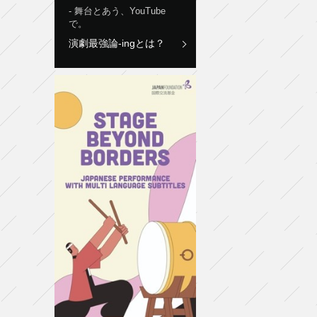
舞台とあう、YouTube
で。
演劇最強論-ingとは？