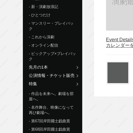
新・演劇放浪記
ひとつだけ
マンスリー・プレイバッ
ク
これから演劇
Event Detai
カレンダー
オンライン配信
ピックアップ×プレイバッ
ク
先月の1本
公演情報・チケット販売
特集
作品を未来へ。劇場を部
屋へ。
名作舞台、映像になって
再び劇場へ。
第67回岸田國士戯曲賞
第68回岸田國士戯曲賞