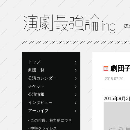
徳
トップ
劇団子
劇団一覧
公演カレンダー
2015.07.20
チケット
公演情報
2015年9月3
インタビュー
アーカイブ
この俳優、魅力的につき
中堅クライシス