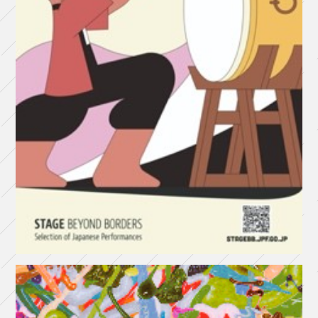
現
地
バ
ー
ジ
ョ
ン
ツ
ア
ー
（長
久
手
公
演）