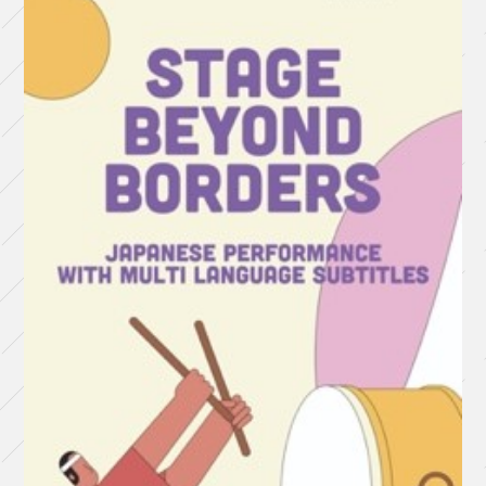
館
×
長
久
手
市
文
化
の
家
東
京
デ
ス
ロ
ッ
ク
『再
⽣』
劇
団
＋