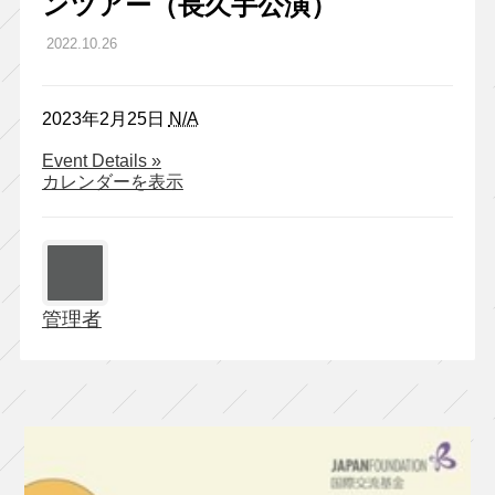
ンツアー（長久手公演）
2022.10.26
2023年2月25日
N/A
about
Event Details
»
北
カレンダーを表示
九
州
芸
術
劇
管理者
場
×
三
重
県
文
化
会