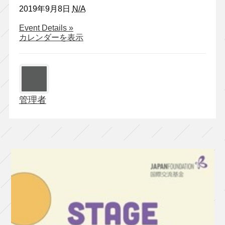
2019年9月8日
N/A
about
Event Details
»
快
カレンダーを表示
快
『ル
イ・
ル
イ』
管理者