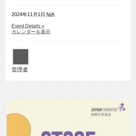
2024年11月1日
N/A
about
Event Details
»
明
カレンダーを表示
日
の
ア
ー
本
管理者
公
演
vol.10『整
理
と
整
頓
と』