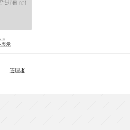
about
ls
»
木
を表示
ノ
下
歌
舞
管理者
伎
『心
中
天
の
綱
島』
（京
都・
ア