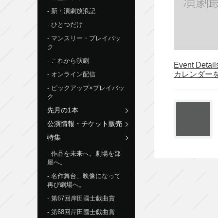
新・演劇放浪記
ひとつだけ
マンスリー・プレイバッ
ク
これから演劇
Event Detai
カレンダー
オンライン配信
ピックアップ×プレイバッ
ク
先月の1本
公演情報・チケット販売
特集
作品を未来へ。劇場を部
屋へ。
名作舞台、映像になって
再び劇場へ。
第67回岸田國士戯曲賞
第68回岸田國士戯曲賞