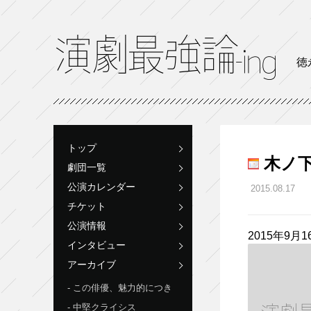
徳
トップ
木ノ下
劇団一覧
公演カレンダー
2015.08.17
チケット
公演情報
2015年9月1
インタビュー
アーカイブ
この俳優、魅力的につき
中堅クライシス