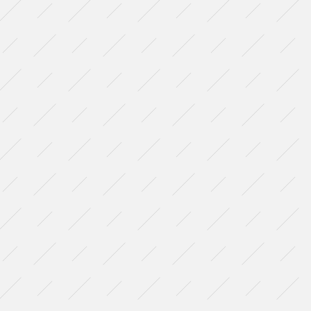
ト
リ
エ
劇
研）