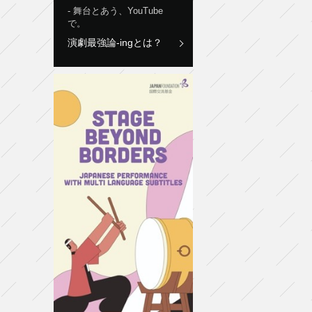
舞台とあう、YouTube
で。
演劇最強論-ingとは？