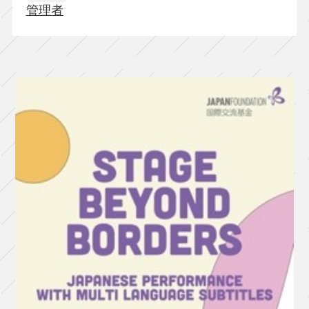
管理者
『心
中
天
の
網
島
ー
2017
リ
ク
リ
エ
ー
シ
ョ
ン
版
ー』
（香
川）