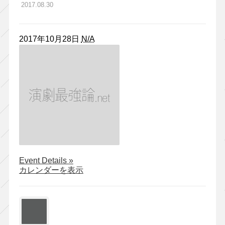
2017.08.30
2017年10月28日
N/A
about
Event Details
»
木
カレンダーを表示
ノ
下
歌
舞
伎