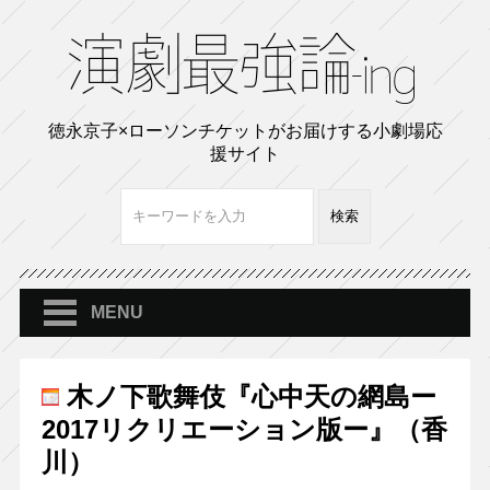
徳永京子×ローソンチケットがお届けする小劇場応
援サイト
MENU
木ノ下歌舞伎『心中天の網島ー
2017リクリエーション版ー』（香
川）