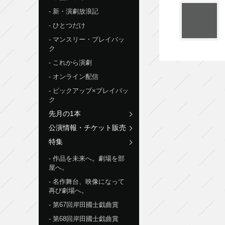
新・演劇放浪記
ひとつだけ
マンスリー・プレイバッ
ク
これから演劇
オンライン配信
ピックアップ×プレイバッ
ク
先月の1本
公演情報・チケット販売
特集
作品を未来へ。劇場を部
屋へ。
名作舞台、映像になって
再び劇場へ。
第67回岸田國士戯曲賞
第68回岸田國士戯曲賞