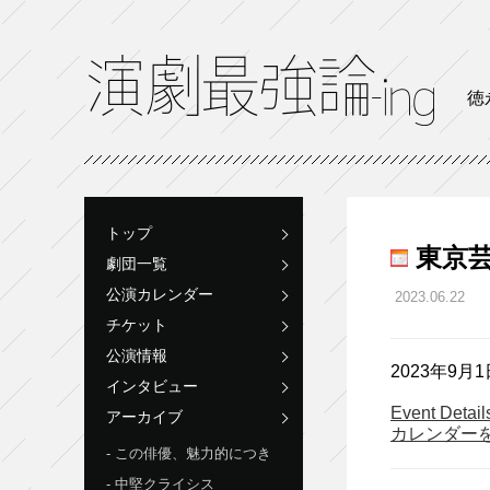
徳
トップ
東京芸
劇団一覧
公演カレンダー
2023.06.22
チケット
公演情報
2023年9月1
インタビュー
Event Detai
アーカイブ
カレンダー
この俳優、魅力的につき
中堅クライシス