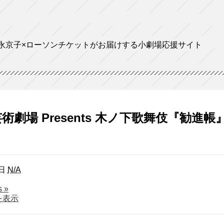
永京子×ローソンチケットがお届けする小劇場応援サイト
術劇場 Presents 木ノ下歌舞伎『勧進帳
日
N/A
about
ls
»
東
を表示
京
芸