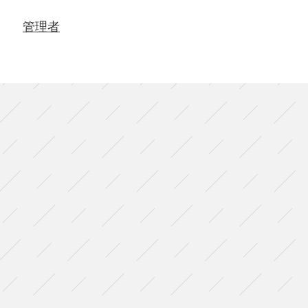
術
劇
管理者
場
Presents
木
ノ
下
歌
舞
伎
『勧
進
帳』