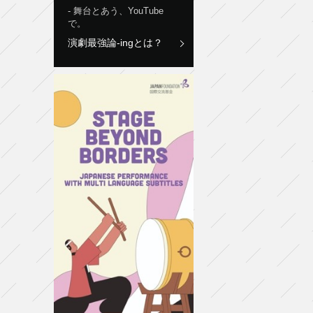
舞台とあう、YouTube
で。
演劇最強論-ingとは？