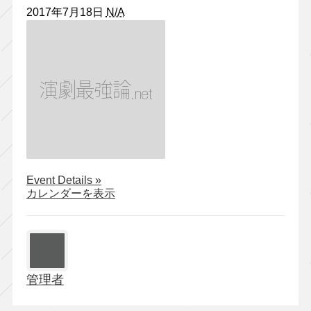
2017年7月18日
N/A
about
Event Details
»
無
カレンダーを表示
人
劇
『ア
ト
リ
管理者
エ
劇
研』