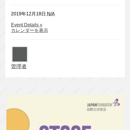
2019年12月18日
N/A
about
Event Details
»
inseparable「変
カレンダーを表示
半
身
(か
わ
り
管理者
み)」
（京
都
公
演）