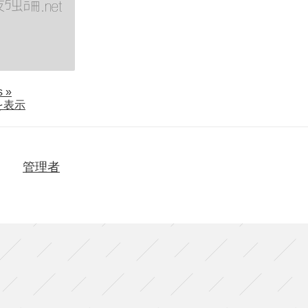
about
ls
»
intro『食
を表示
卓
全
景』
（東
管理者
京）