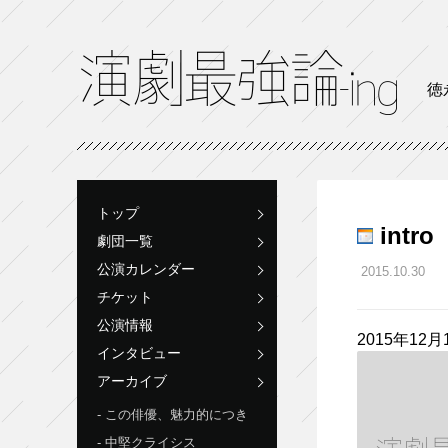
徳
トップ
int
劇団一覧
公演カレンダー
2015.10.30
チケット
公演情報
2015年12月
インタビュー
アーカイブ
この俳優、魅力的につき
中堅クライシス