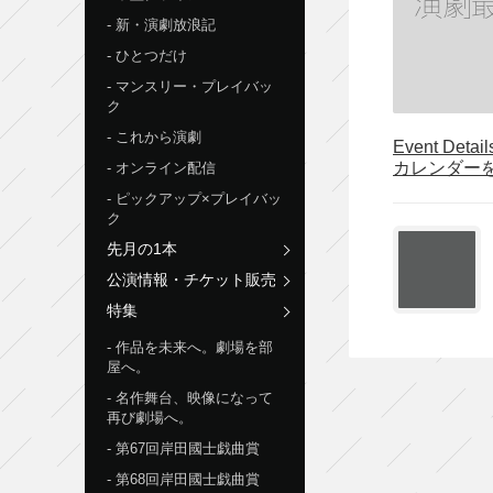
新・演劇放浪記
ひとつだけ
マンスリー・プレイバッ
ク
これから演劇
Event Detai
カレンダー
オンライン配信
ピックアップ×プレイバッ
ク
先月の1本
公演情報・チケット販売
特集
作品を未来へ。劇場を部
屋へ。
名作舞台、映像になって
再び劇場へ。
第67回岸田國士戯曲賞
第68回岸田國士戯曲賞