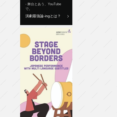
舞台とあう、YouTube
で。
演劇最強論-ingとは？