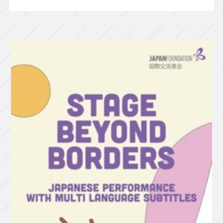
イ』
（新
潟）