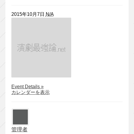
2015年10月7日
N/A
about
Event Details
»
KERA・
カレンダーを表示
MAP
＃
006『グ
ッ
ド
バ
管理者