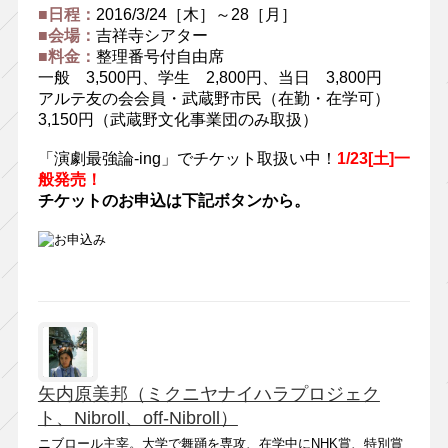
■日程：
2016/3/24［木］～28［月］
■会場：
吉祥寺シアター
■料金：
整理番号付自由席
一般 3,500円、学生 2,800円、当日 3,800円
アルテ友の会会員・武蔵野市民（在勤・在学可）
3,150円（武蔵野文化事業団のみ取扱）
「演劇最強論-ing」でチケット取扱い中！
1/23[土]一
般発売！
チケットのお申込は下記ボタンから。
矢内原美邦（ミクニヤナイハラプロジェク
ト、Nibroll、off-Nibroll）
ニブロール主宰。大学で舞踊を専攻、在学中にNHK賞、特別賞