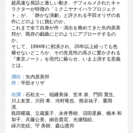
超高速な発話と激しい動き、デフォルメされたキャ
ラクターが特徴の「ミクニヤナイハラプロジェク
ト」が、「静かな演劇」と評される平田オリザの名
作にどのように挑むのか。
これまで全て自身が作・演出を務めてきた矢内原美
邦が、既存の戯曲にどのようにアプローチするの
か。
そして、1994年に初演され、20年以上経っても色
褪せないどころか、その先見性の高さに驚かされる
『東京ノート』を現代に蘇らせ、いま上演する意義
とは。
演出：
矢内原美邦
作：
平田オリザ
出演：
石松太一、稲継美保、笠木 泉、門田 寛生、
川上友里、川田 希、河村竜也、熊谷祐子、重岡
漠、
島田曜蔵、立蔵葉子、永井秀樹、沼田星麻、橋本 和
加子、兵藤公美、細谷貴宏、光瀬指絵、
緑川史絵、守 美樹、森山貴邦