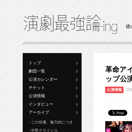
徳
トップ
革命アイ
劇団一覧
ップ公演シ
公演カレンダー
チケット
公演情報
201
公演情報
インタビュー
アーカイブ
この俳優、魅力的につき
中堅クライシス