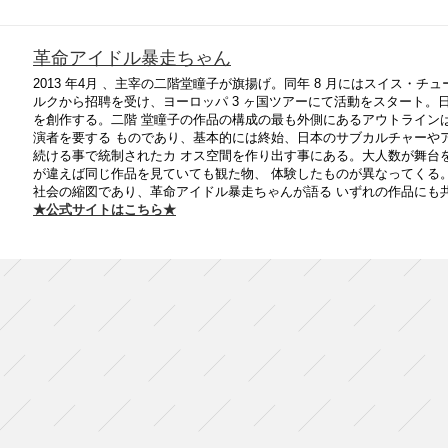
革命アイドル暴走ちゃん
2013 年4月 、主宰の二階堂瞳子が旗揚げ。同年 8 月にはスイス・
ルクから招聘を受け、ヨーロッパ 3 ヶ国ツアーにて活動をスタート
を創作する。二階 堂瞳子の作品の構成の最も外側にあるアウトラインは国
演者を要する ものであり、基本的には終始、日本のサブカルチャーや
続ける事で統制されたカ オス空間を作り出す事にある。大人数が舞台
が違えば同じ作品を見ていても観た物、 体験したものが異なってくる
社会の縮図であり、革命アイドル暴走ちゃんが語る いずれの作品にも
★公式サイトはこちら★