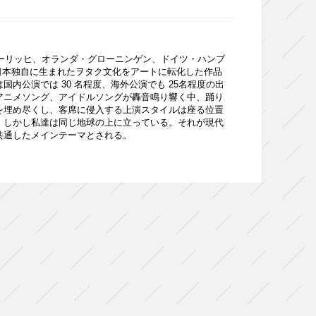
チューリッヒ、オランダ・グローニンゲン、ドイツ・ハンブ
。日本独自に生まれたヲタク文化をアートに転化した作品
内公演では 30 名程度、海外公演でも 25名程度の出
アニメソング、アイドルソングが轟音鳴り響く中、踊り
を埋め尽くし、客席に侵入する上演スタイルは座る位置
。しかし私達は同じ地球の上に立っている。それが現代
共通したメインテーマとされる。