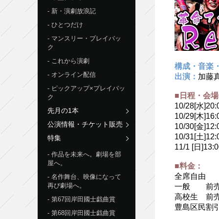
新・演劇放浪記
ひとつだけ
マンスリー・プレイバッ
ク
これから演劇
構成・音楽
オンライン配信
出演：
加藤
ピックアップ×プレイバッ
■日程・会場
ク
10/28[水]20:
先月の1本
10/29[木]16
公演情報・チケット販売
10/30[金]12
10/31[土]12
特集
11/1 [日]13:
作品を未来へ。劇場を部
屋へ。
■料金：
全席自由
名作舞台、映像になって
再び劇場へ。
一般 前売3,
高校生 前売1
第67回岸田國士戯曲賞
豊島区民割引
第68回岸田國士戯曲賞