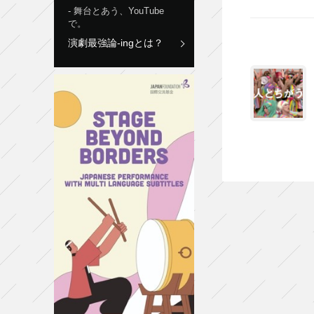
舞台とあう、YouTube
で。
演劇最強論-ingとは？