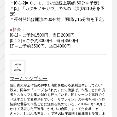
＊[0-1-2]= ０、１、２の連続上演(約60分を予定)
＊[3]=「カタチノチガウ」のみの上演(約110分を予
定)
＊受付開始は開演の30分前、開場は15分前を予定。
■料金：
[0-1]＝ご予約1500円、当日2000円
[0-1-2]＝ご予約3000円、当日3500円
[3]＝ご予約3500円、当日4000円
マームとジプシー
藤田貴大が全作品の脚本と演出を務める演劇団体として2007年
設立。同年の『スープも枯れた』にて旗揚げ。作品ごとに出演
者とスタッフを集め創作を行っている。同じシーンを高速でく
り返すことで変移させていく「リフレイン」の手法を用いた抒
情的な世界で作品ごとに注目を集めている。2011年6月〜8月に
かけて発表した三連作「かえりの合図、まってた食卓、そこ、
きっと、しおふる世界。」で第56回岸田國士戯曲賞を受賞。ま