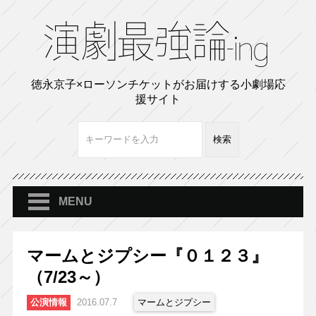
徳永京子×ローソンチケットがお届けする小劇場応
援サイト
MENU
マームとジプシー『０１２３』
（7/23～）
公演情報
2016.07.7
マームとジプシー