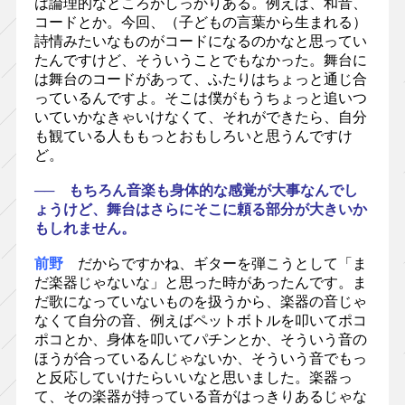
は論理的なところがしっかりある。例えば、和音、
コードとか。今回、（子どもの言葉から生まれる）
詩情みたいなものがコードになるのかなと思ってい
たんですけど、そういうことでもなかった。舞台に
は舞台のコードがあって、ふたりはちょっと通じ合
っているんですよ。そこは僕がもうちょっと追いつ
いていかなきゃいけなくて、それができたら、自分
も観ている人ももっとおもしろいと思うんですけ
ど。
── もちろん音楽も身体的な感覚が大事なんでし
ょうけど、舞台はさらにそこに頼る部分が大きいか
もしれません。
前野
だからですかね、ギターを弾こうとして「ま
だ楽器じゃないな」と思った時があったんです。ま
だ歌になっていないものを扱うから、楽器の音じゃ
なくて自分の音、例えばペットボトルを叩いてポコ
ポコとか、身体を叩いてパチンとか、そういう音の
ほうが合っているんじゃないか、そういう音でもっ
と反応していけたらいいなと思いました。楽器っ
て、その楽器が持っている音がはっきりあるじゃな