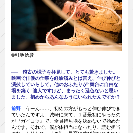
©引地信彦
── 稽古の様子を拝見して、とても驚きました。
映画で俳優の仕事を経験済みとは言え、伸び伸びと
演技していらして。他のおふたりが“舞台に自由な
場を築く”達人ですけど、まったく遜色ないと思い
ました。初めからあんなふうにいられたんですか？
前野
うーん……、初めの方がもっと伸び伸びでき
ていたんですよ。城崎に来て、１番最初にやったの
が『ガイコツ』で、全員持ち場を決めないで始めた
んです。それで、僕が体担当になったり、読む担当