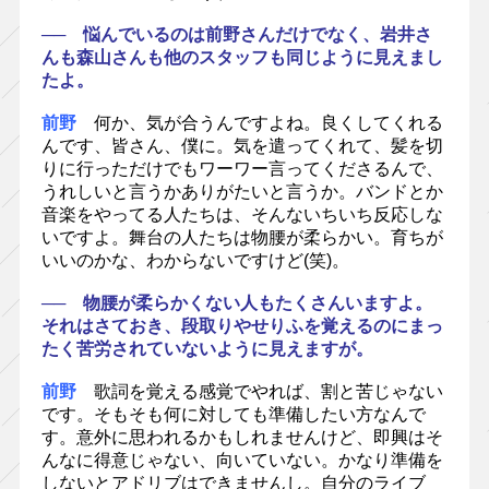
── 悩んでいるのは前野さんだけでなく、岩井さ
んも森山さんも他のスタッフも同じように見えまし
たよ。
前野
何か、気が合うんですよね。良くしてくれる
んです、皆さん、僕に。気を遣ってくれて、髪を切
りに行っただけでもワーワー言ってくださるんで、
うれしいと言うかありがたいと言うか。バンドとか
音楽をやってる人たちは、そんないちいち反応しな
いですよ。舞台の人たちは物腰が柔らかい。育ちが
いいのかな、わからないですけど(笑)。
── 物腰が柔らかくない人もたくさんいますよ。
それはさておき、段取りやせりふを覚えるのにまっ
たく苦労されていないように見えますが。
前野
歌詞を覚える感覚でやれば、割と苦じゃない
です。そもそも何に対しても準備したい方なんで
す。意外に思われるかもしれませんけど、即興はそ
んなに得意じゃない、向いていない。かなり準備を
しないとアドリブはできませんし。自分のライブ