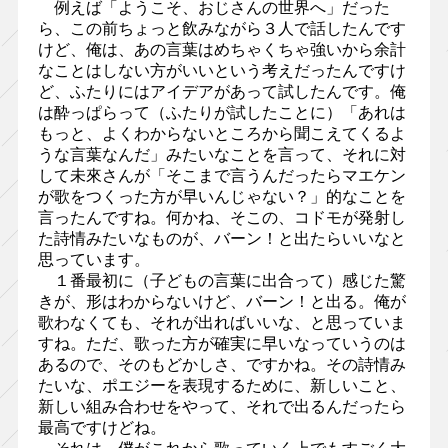
例えば「ようこそ、おじさんの世界へ」だった
ら、この前ちょっと飲みながら３人で話したんです
けど、俺は、あの言葉はめちゃくちゃ強いから余計
なことはしない方がいいという考えだったんですけ
ど、ふたりにはアイデアがあって試したんです。俺
は酔っぱらって（ふたりが試したことに）「あれは
もっと、よくわからないところから聞こえてくるよ
うな言葉なんだ」みたいなことを言って、それに対
して未來さんが「そこまで言うんだったらマエケン
が歌をつくった方が早いんじゃない？」的なことを
言ったんですね。何かね、そこの、コドモが発射し
た詩情みたいなものが、バーン！と出たらいいなと
思っています。
１番最初に（子どもの言葉に出合って）感じた驚
きが、形はわからないけど、バーン！と出る。俺が
歌わなくても、それが出ればいいな、と思っていま
すね。ただ、歌った方が確実に早いなっていうのは
あるので、そのもどかしさ、ですかね。その詩情み
たいな、ポエジーを表現するために、新しいこと、
新しい組み合わせをやって、それで出るんだったら
最高ですけどね。