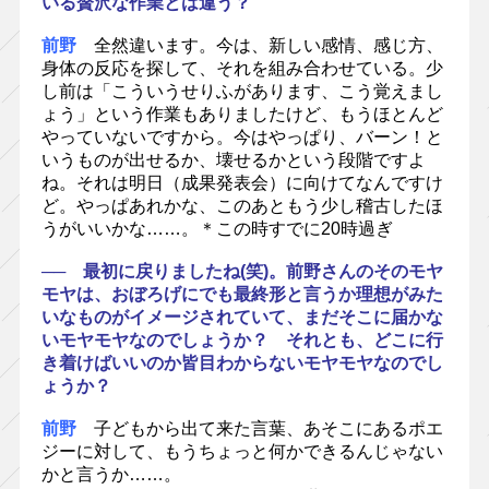
いる贅沢な作業とは違う？
前野
全然違います。今は、新しい感情、感じ方、
身体の反応を探して、それを組み合わせている。少
し前は「こういうせりふがあります、こう覚えまし
ょう」という作業もありましたけど、もうほとんど
やっていないですから。今はやっぱり、バーン！と
いうものが出せるか、壊せるかという段階ですよ
ね。それは明日（成果発表会）に向けてなんですけ
ど。やっぱあれかな、このあともう少し稽古したほ
うがいいかな……。＊この時すでに20時過ぎ
── 最初に戻りましたね(笑)。前野さんのそのモヤ
モヤは、おぼろげにでも最終形と言うか理想がみた
いなものがイメージされていて、まだそこに届かな
いモヤモヤなのでしょうか？ それとも、どこに行
き着けばいいのか皆目わからないモヤモヤなのでし
ょうか？
前野
子どもから出て来た言葉、あそこにあるポエ
ジーに対して、もうちょっと何かできるんじゃない
かと言うか……。