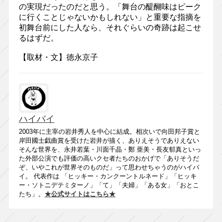
の実現だったのだと思う。「舞台の醍醐味はピーク
に行くことじゃないかもしれない」と重要な指摘を
初舞台前にした人なら、それぐらいの奇跡は起こせ
るはずだ。
【取材・文】徳永京子
ハイバイ
2003年に主宰の岩井秀人を中心に結成。相次いで向田邦子賞と
岸田國士戯曲賞を受けた岩井が描く、ありえそうでありえない
そんな世界を、永井若葉・川面千晶・鄭 亜美・長友郁真といっ
た外部公演でも評価の高いクセ者たちのおかげで「ありそうだ
ぞ、いやこれが世界そのものだ」って思わせちゃうのがハイバ
イ。 代表作は 「ヒッキー・カンクーントルネード」「ヒッキ
ー・ソトニデテミターノ」「て」「夫婦」「ある女」「おとこ
たち」。
★公式サイトはこちら★