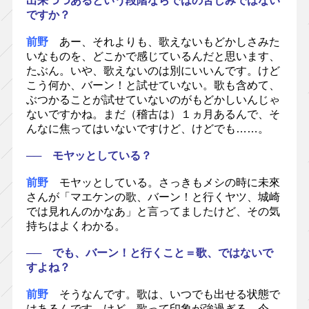
出来つつあるという段階ならではの苦しみではない
ですか？
前野
あー、それよりも、歌えないもどかしさみた
いなものを、どこかで感じているんだと思います、
たぶん。いや、歌えないのは別にいいんです。けど
こう何か、バーン！と試せていない。歌も含めて、
ぶつかることが試せていないのがもどかしいんじゃ
ないですかね。まだ（稽古は）１ヵ月あるんで、そ
んなに焦ってはいないですけど、けどでも……。
── モヤッとしている？
前野
モヤッとしている。さっきもメシの時に未來
さんが「マエケンの歌、バーン！と行くヤツ、城崎
では見れんのかなあ」と言ってましたけど、その気
持ちはよくわかる。
── でも、バーン！と行くこと＝歌、ではないで
すよね？
前野
そうなんです。歌は、いつでも出せる状態で
はあるんです。けど、歌って印象が強過ぎる。今