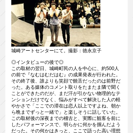
城崎アートセンターにて。撮影：徳永京子
◎インタビューの後で◎
この取材の翌日、城崎町民の人を中心に、約500人
の前で『なむはむだはむ』の成果発表が行われた。
その終了後、誰よりも笑顔で饒舌だったのは前野だ
った。ある媒体のコメント取りをたまたま隣で聞く
ことができたのだが、まだ汗が引かない物理的なテ
ンションだけでなく、悩みがすべて解決した人の軽
やかさで「ここでの滞在は恋人以上ですよね、朝か
ら晩までずっと一緒で」と楽しそうに話していた。
この取材後の深夜までの稽古と、実際に観客を前に
したパフォーマンスで、明らかに何かを掴んだよう
だった。その何かはきっと、ここで語った高い理想