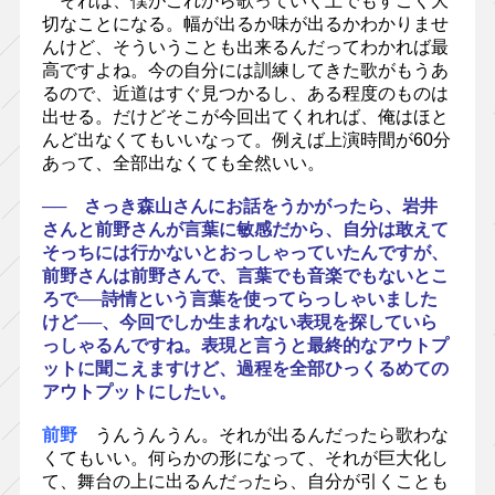
それは、僕がこれから歌っていく上でもすごく大
切なことになる。幅が出るか味が出るかわかりませ
んけど、そういうことも出来るんだってわかれば最
高ですよね。今の自分には訓練してきた歌がもうあ
るので、近道はすぐ見つかるし、ある程度のものは
出せる。だけどそこが今回出てくれれば、俺はほと
んど出なくてもいいなって。例えば上演時間が60分
あって、全部出なくても全然いい。
── さっき森山さんにお話をうかがったら、岩井
さんと前野さんが言葉に敏感だから、自分は敢えて
そっちには行かないとおっしゃっていたんですが、
前野さんは前野さんで、言葉でも音楽でもないとこ
ろで──詩情という言葉を使ってらっしゃいました
けど──、今回でしか生まれない表現を探していら
っしゃるんですね。表現と言うと最終的なアウトプ
ットに聞こえますけど、過程を全部ひっくるめての
アウトプットにしたい。
前野
うんうんうん。それが出るんだったら歌わな
くてもいい。何らかの形になって、それが巨大化し
て、舞台の上に出るんだったら、自分が引くことも