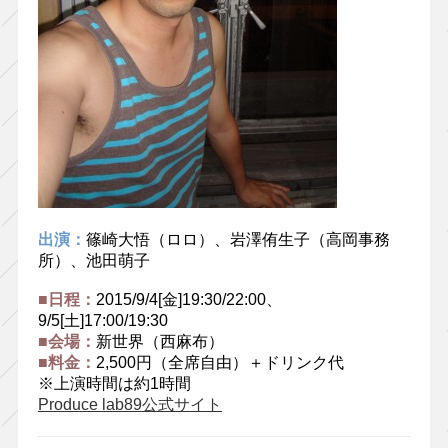
出演：
篠崎大悟（ロロ）、岩澤侑生子（高岡事務
所）、池田萌子
■日程：
2015/9/4[金]19:30/22:00、
9/5[土]17:00/19:30
■会場：
新世界（西麻布）
■料金：
2,500円（全席自由）＋ドリンク代
※上演時間は約1時間
Produce lab89公式サイト