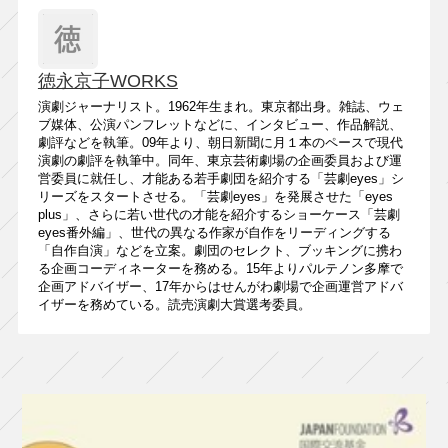
徳永京子WORKS
演劇ジャーナリスト。1962年生まれ。東京都出身。雑誌、ウェ
ブ媒体、公演パンフレットなどに、インタビュー、作品解説、
劇評などを執筆。09年より、朝日新聞に月１本のペースで現代
演劇の劇評を執筆中。同年、東京芸術劇場の企画委員および運
営委員に就任し、才能ある若手劇団を紹介する「芸劇eyes」シ
リーズをスタートさせる。「芸劇eyes」を発展させた「eyes
plus」、さらに若い世代の才能を紹介するショーケース「芸劇
eyes番外編」、世代の異なる作家が自作をリーディングする
「自作自演」などを立案。劇団のセレクト、ブッキングに携わ
る企画コーディネーターを務める。15年よりパルテノン多摩で
企画アドバイザー、17年からはせんがわ劇場で企画運営アドバ
イザーを務めている。読売演劇大賞選考委員。