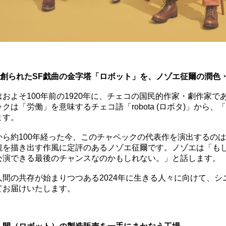
前に創られたSF戯曲の金字塔「ロボット」を、ノゾエ征爾の潤
およそ100年前の1920年に、チェコの国民的作家・劇作家
クは「労働」を意味するチェコ語「robota (ロボタ)」から
ます。
から約100年経った今、このチャペックの代表作を演出するの
観を描き出す作風に定評のあるノゾエ征爾です。ノゾエは「も
公演できる最後のチャンスなのかもしれない。」と話します。
人間の共存が始まりつつある2024年に生きる人々に向けて、
てお届けいたします。