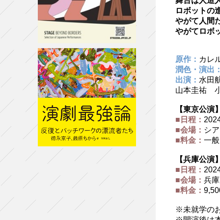
舞台は人造
ロボットの
やがて人間
やがてロボ
原作：
カレ
潤色・演出
出演：
水田
山本圭祐 
【東京公演
■日程：
202
■会場：
シア
■料金：
一般
【兵庫公演
■日程：
202
■会場：
兵庫
■料金：
9,
※未就学の
※開演後は