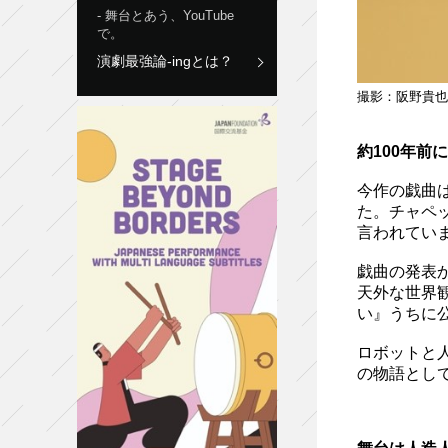
舞台とあう、YouTube
で。
演劇最強論-ingとは？
撮影：阪野貴也
約100年
今作の戯曲は
た。チャペッ
言われてい
戯曲の発表
天外な世界
い』うちに
ロボットと
の物語とし