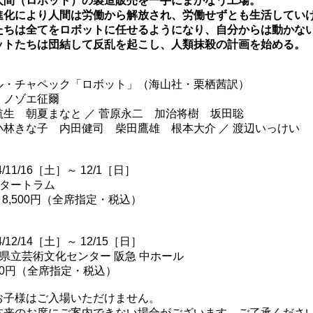
人間（ロボット）の製造販売を一手にまかなう工場。
進化により人間は労働から解放され、労働せずとも生活してい
たちは全てをロボットに任せるようになり、自分からは動かな
ットたちは団結して反乱を起こし、人類抹殺の計画を始める。
ル・チャペック「ロボット」（海山社・栗栖茜訳）
：
ノゾエ征爾
航生 朝夏まなと ／ 菅原永二 加治将樹 坂田聡
小林きな子 内田健司 柴田鷹雄 根本大介 ／ 渡辺いっけい
】
4/11/16［土］～ 12/1［日］
タートラム
 8,500円（全席指定・税込）
】
4/12/14［土］～ 12/15［日］
県立芸術文化センター 阪急 中ホール
500円（全席指定・税込）
お子様はご入場いただけません。
本来のお席にご案内できない場合がございます。ご了承くださ