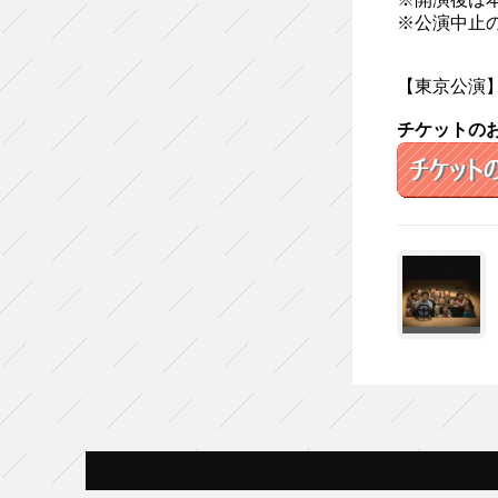
※公演中止
【東京公演
チケットの