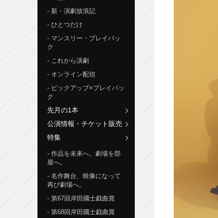
新・演劇放浪記
ひとつだけ
マンスリー・プレイバッ
ク
これから演劇
オンライン配信
ピックアップ×プレイバッ
ク
先月の1本
公演情報・チケット販売
特集
作品を未来へ。劇場を部
屋へ。
名作舞台、映像になって
再び劇場へ。
第67回岸田國士戯曲賞
第68回岸田國士戯曲賞