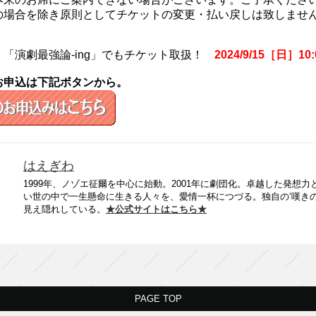
の場合を除き原則としてチケットの変更・払い戻しは致しませ
】「演劇最強論-ing」でもチケット取扱！
2024/9/15［日］
お申込は下記ボタンから。
はえぎわ
1999年、ノゾエ征爾を中心に始動。2001年に劇団化。卓越した発想
い世の中で一生懸命に生きる人々を、愛情一杯につづる。独自の‘嘆き
見え隠れしている。
★公式サイトはこちら★
PAGE TOP