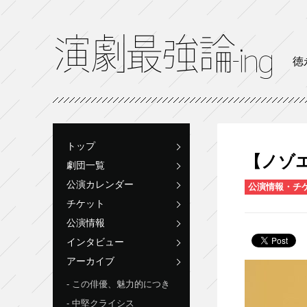
徳
トップ
【ノゾエ
劇団一覧
公演カレンダー
公演情報・チ
チケット
公演情報
インタビュー
アーカイブ
この俳優、魅力的につき
中堅クライシス