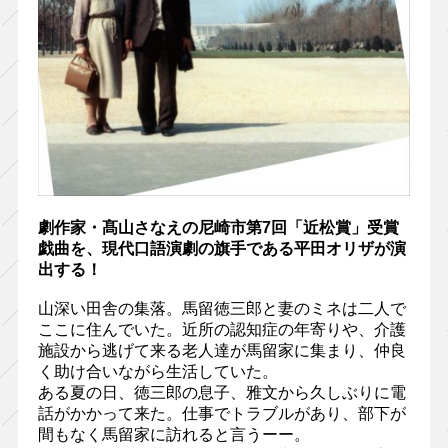
劇作家・髙山さなえの尼崎市第7回「近松賞」受賞
戯曲を、現代口語演劇の旗手である平田オリザが演
出する！
山深い田舎の集落。馬留徳三郎と妻のミネは二人で
ここに住んでいた。近所の認知症の年寄りや、介護
施設から逃げて来る老人達が馬留家に集まり、仲良
く助け合いながら生活していた。
ある夏の日、徳三郎の息子、雅文から久しぶりに電
話がかかって来た。仕事でトラブルがあり、部下が
間もなく馬留家に訪れると言うーー。