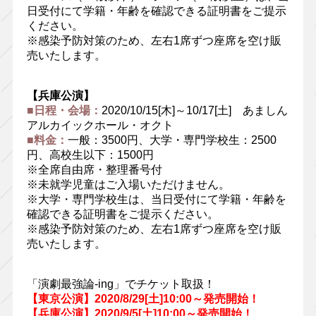
日受付にて学籍・年齢を確認できる証明書をご提示
ください。
※感染予防対策のため、左右1席ずつ座席を空け販
売いたします。
【兵庫公演】
■日程・会場：
2020/10/15[木]～10/17[土] あましん
アルカイックホール・オクト
■料金：
一般：3500円、大学・専門学校生：2500
円、高校生以下：1500円
※全席自由席・整理番号付
※未就学児童はご入場いただけません。
※大学・専門学校生は、当日受付にて学籍・年齢を
確認できる証明書をご提示ください。
※感染予防対策のため、左右1席ずつ座席を空け販
売いたします。
「演劇最強論-ing」でチケット取扱！
【東京公演】2020/8/29[土]10:00～発売開始！
【兵庫公演】2020/9/5[土]10:00～発売開始！