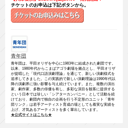
チケットのお申込は下記ボタンから。
青年団
青年団は、平田オリザを中心に1983年に結成された劇団です。
以来、1980年代からこまばアゴラ劇場を拠点とし、平田オリザ
が提唱した「現代口語演劇理論」を通じて、新しい演劇様式を
追求してきました。この実践的で新しい演劇理論は1990年代以
降の演劇界に強い影響を与え続けています。また、複数の演出
家、劇作家、多数の俳優を有し、多彩な演目を観客に提供する
という日本では珍しい「シアターカンパニー」として活動を続
けており、劇団内で独自の企画を行う不定形のユニット「青年
団リンク」は若手アーティスト育成の場としても着実な実績を
上げ、才気あるアーティストを多く輩出しています。
★公式サイトはこちら★