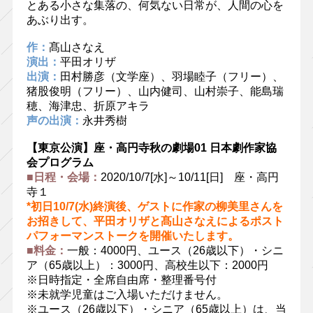
とある小さな集落の、何気ない日常が、人間の心を
あぶり出す。
作：
髙山さなえ
演出：
平田オリザ
出演：
田村勝彦（文学座）、羽場睦子（フリー）、
猪股俊明（フリー）、山内健司、山村崇子、能島瑞
穂、海津忠、折原アキラ
声の出演：
永井秀樹
【東京公演】座・高円寺秋の劇場01 日本劇作家協
会プログラム
■日程・会場：
2020/10/7[水]～10/11[日] 座・高円
寺１
*初日10/7(水)終演後、ゲストに作家の柳美里さんを
お招きして、平田オリザと髙山さなえによるポスト
パフォーマンストークを開催いたします。
■料金：
一般：4000円、ユース（26歳以下）・シニ
ア（65歳以上）：3000円、高校生以下：2000円
※日時指定・全席自由席・整理番号付
※未就学児童はご入場いただけません。
※ユース（26歳以下）・シニア（65歳以上）は、当