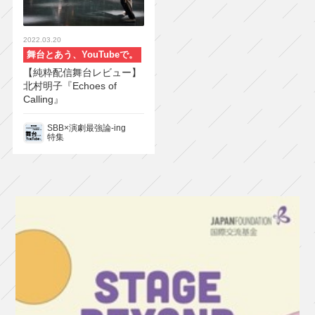
2022.03.20
舞台とあう、YouTubeで。
【純粋配信舞台レビュー】
北村明子『Echoes of
Calling』
SBB×演劇最強論-ing
特集