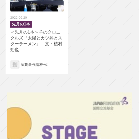
2022.06.20
先月の1本
＜先月の1本＞羊のクロニ
クルズ『太陽とカツ丼とス
ターラーメン』 文：植村
朔也
演劇最強論枠+α