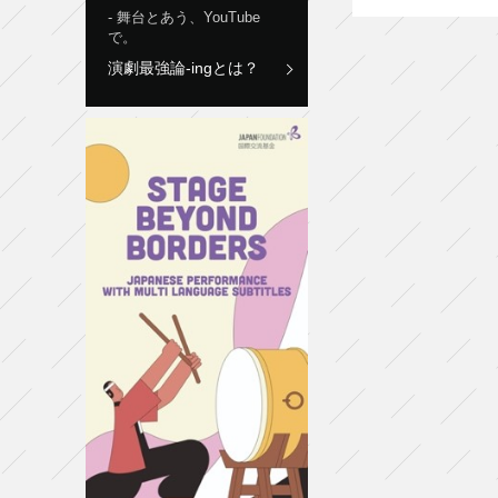
舞台とあう、YouTube
で。
演劇最強論-ingとは？