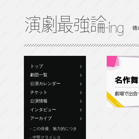
徳
トップ
劇団一覧
公演カレンダー
チケット
公演情報
インタビュー
アーカイブ
この俳優、魅力的につき
中堅クライシス