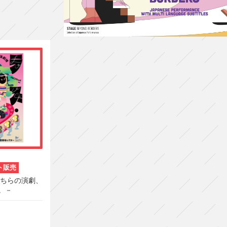
ト販売
こちらの演劇、
。－