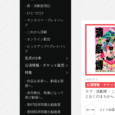
新・演劇放浪記
ひとつだけ
マンスリー・プレイバッ
ク
これから演劇
オンライン配信
ピックアップ×プレイバッ
ク
先月の1本
公演情報・チケット販売
特集
2026.07.3
作品を未来へ。劇場を部
公演情報・チケッ
屋へ。
ラブ・演劇博 －
名作舞台、映像になって
とおくのまちから
再び劇場へ。
第67回岸田國士戯曲賞
コトリ会議
第68回岸田國士戯曲賞