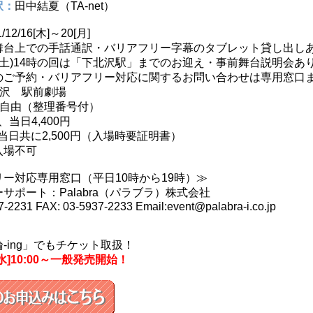
訳：
田中結夏（TA-net）
1/12/16[木]～20[月]
舞台上での手話通訳・バリアフリー字幕のタブレット貸し出し
日(土)14時の回は「下北沢駅」までのお迎え・事前舞台説明会あ
のご予約・バリアフリー対応に関するお問い合わせは専用窓口
沢 駅前劇場
自由（整理番号付）
、当日4,400円
・当日共に2,500円（入場時要証明書）
入場不可
ー対応専用窓口（平日10時から19時）≫
サポート：Palabra（パラブラ）株式会社
7-2231 FAX: 03-5937-2233 Email:event@palabra-i.co.jp
-ing」でもチケット取扱！
27[水]10:00～一般発売開始！