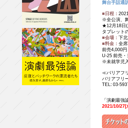
舞台手話通
■日程：
202
※全公演、
★12月18
タブレット
■会場：
下北
■料金：
全席
前売4,000円
U-25 前売
※未就学児
≪バリアフリ
バリアフリー
TEL: 03-593
「演劇最強論
2021/10/