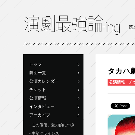
徳
トップ
タカハ劇
劇団一覧
公演カレンダー
公演情報・チ
チケット
公演情報
インタビュー
アーカイブ
この俳優、魅力的につき
中堅クライシス