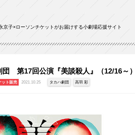
永京子×ローソンチケットがお届けする小劇場応援サイト
団 第17回公演『美談殺人』（12/16～
ケット販売
2021.10.25
タカハ劇団
高羽 彩