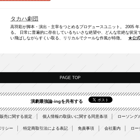
タカハ劇団
高羽彩が脚本・演出・主宰をつとめるプロデュースユニット。 2005
る。 日常に普遍的に存在しているちいさな絶望や、どんな壮絶な状況
い飛ばしながらすくい取る、リリカルでクールな作風が特徴。
★公
PAGE TOP
演劇最強論-ingを共有する
販売に関する規定
個人情報の取扱いに関する同意条項
ローソング
ポリシー
特定商取引法による表記
免責事項
会社案内
ロー