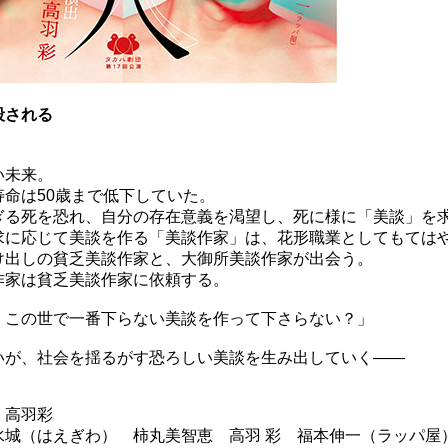
殺される
い未来。
寿命は50歳まで低下していた。
ぎる死を恐れ、自分の存在意義を渇望し、死に様に「美談」を
求に応じて美談を作る「美談作家」は、花形職業としてもては
け出しの貧乏美談作家と、大御所美談作家が出会う。
作家は貧乏美談作家に依頼する。
、この世で一番下らない美談を作って下さらない？」
いが、社会を揺るがす恐ろしい美談を生み出していく――
：
高羽彩
水城（はえぎわ） 柿丸美智恵 高羽 彩 福本伸一（ラッパ屋