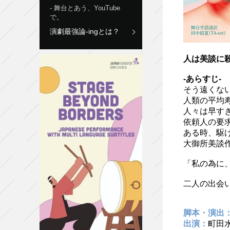
舞台とあう、YouTube
で。
演劇最強論-ingとは？
人は美談に
-あらすじ-
そう遠くな
人類の平均
人々は早す
依頼人の要
ある時、駆
大御所美談
「私の為に
二人の出会
脚本・演出
出演：
町田