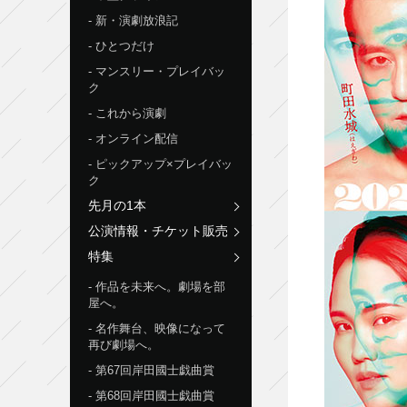
新・演劇放浪記
ひとつだけ
マンスリー・プレイバッ
ク
これから演劇
オンライン配信
ピックアップ×プレイバッ
ク
先月の1本
公演情報・チケット販売
特集
作品を未来へ。劇場を部
屋へ。
名作舞台、映像になって
再び劇場へ。
第67回岸田國士戯曲賞
第68回岸田國士戯曲賞